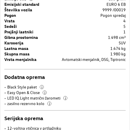
Emisijski standard
EURO 6 EB
Številka vozila
9999 /00019
Pogon
Pogon spredaj
Vrata
4
Sedeži
5
Prejšnji lastniki
1
Gibna prostornina
1.498 cm³
Karoserija
SUV
Lastna masa
1.474 kg
Skupna masa
1.980 kg
Vrsta menjalnika
Avtomatski menjalnik, DSG, Tiptronic
Dodatna oprema
Black Style paket
i
Easy Open & Close
i
LED IQ.Light matrični žarometi
i
zasilno rezervno kolo
i
Serijska oprema
12-voltna vtičnica v prtljažniku