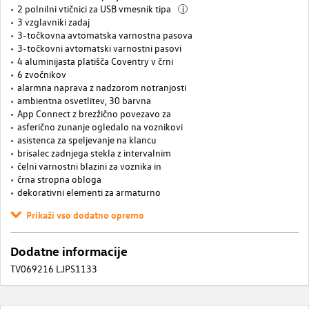
2 polnilni vtičnici za USB vmesnik tipa
i
3 vzglavniki zadaj
3-točkovna avtomatska varnostna pasova
3-točkovni avtomatski varnostni pasovi
4 aluminijasta platišča Coventry v črni
6 zvočnikov
alarmna naprava z nadzorom notranjosti
ambientna osvetlitev, 30 barvna
App Connect z brezžično povezavo za
asferično zunanje ogledalo na voznikovi
asistenca za speljevanje na klancu
brisalec zadnjega stekla z intervalnim
čelni varnostni blazini za voznika in
črna stropna obloga
dekorativni elementi za armaturno
Prikaži vso dodatno opremo
Dodatne informacije
TV069216 LJPS1133