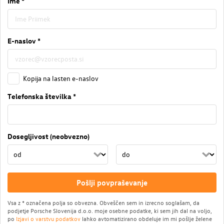
Ime *
E-naslov *
Kopija na lasten e-naslov
Telefonska številka *
Dosegljivost (neobvezno)
Pošlji povpraševanje
Vsa z * označena polja so obvezna. Obveščen sem in izrecno soglašam, da
podjetje Porsche Slovenija d.o.o. moje osebne podatke, ki sem jih dal na voljo,
po
Izjavi o varstvu podatkov
lahko avtomatizirano obdeluje im mi pošlje želene