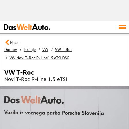
Das
Welt
Auto.
Nazaj
Domov
Iskanje
VW
VW T-Roc
VW Novi T-Roc R-Line1.5 eTSI DSG
VW T-Roc
Novi T-Roc R-Line 1.5 eTSI