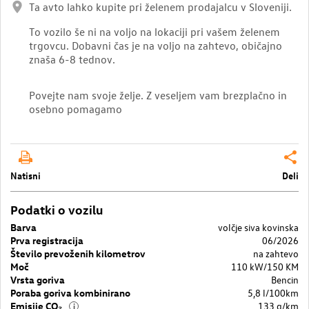
Ta avto lahko kupite pri želenem prodajalcu v Sloveniji.
To vozilo še ni na voljo na lokaciji pri vašem želenem
trgovcu. Dobavni čas je na voljo na zahtevo, običajno
znaša 6-8 tednov.
Povejte nam svoje želje. Z veseljem vam brezplačno in
osebno pomagamo
Natisni
Deli
Podatki o vozilu
Barva
volčje siva kovinska
Prva registracija
06/2026
Število prevoženih kilometrov
na zahtevo
Moč
110 kW/150 KM
Vrsta goriva
Bencin
Poraba goriva kombinirano
5,8 l/100km
Emisije CO₂
133 g/km
i