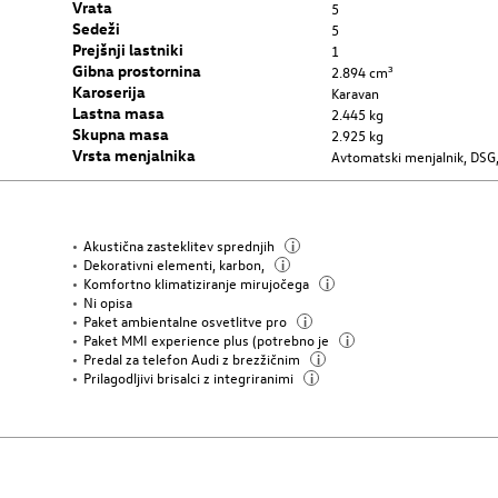
Vrata
5
Sedeži
5
Prejšnji lastniki
1
Gibna prostornina
2.894 cm³
Karoserija
Karavan
Lastna masa
2.445 kg
Skupna masa
2.925 kg
Vrsta menjalnika
Avtomatski menjalnik, DSG,
Akustična zasteklitev sprednjih
i
Dekorativni elementi, karbon,
i
Komfortno klimatiziranje mirujočega
i
Ni opisa
Paket ambientalne osvetlitve pro
i
Paket MMI experience plus (potrebno je
i
Predal za telefon Audi z brezžičnim
i
Prilagodljivi brisalci z integriranimi
i