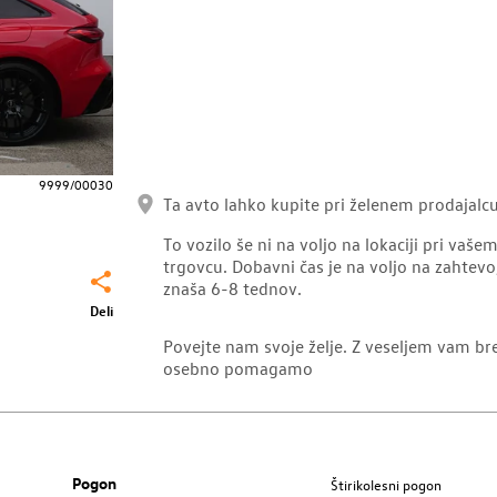
9999/00030
Ta avto lahko kupite pri želenem prodajalcu 
To vozilo še ni na voljo na lokaciji pri vaš
trgovcu. Dobavni čas je na voljo na zahtevo
znaša 6-8 tednov.
Deli
Povejte nam svoje želje. Z veseljem vam br
osebno pomagamo
Pogon
Štirikolesni pogon