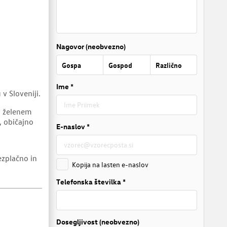
Nagovor (neobvezno)
Gospa
Gospod
Različno
Ime *
v Sloveniji.
em želenem
, običajno
E-naslov *
ezplačno in
Kopija na lasten e-naslov
Telefonska številka *
Dosegljivost (neobvezno)