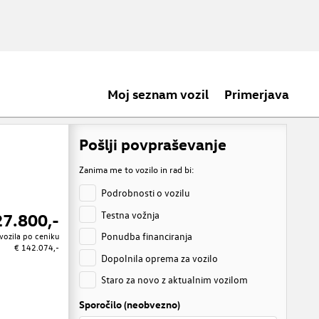
Moj seznam vozil
Primerjava
Pošlji povpraševanje
Zanima me to vozilo in rad bi:
Podrobnosti o vozilu
Testna vožnja
27.800,-
Ponudba financiranja
vozila po ceniku
€ 142.074,-
Dopolnila oprema za vozilo
Staro za novo z aktualnim vozilom
Sporočilo (neobvezno)