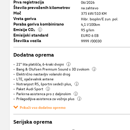
Prva registracija
06/2026
Število prevoženih kilometrov
na zahtevo
Moč
375 kW/510 KM
Vrsta goriva
Hibr. bioplin/E zun. pol.
Poraba goriva kombinirano
4,1 l/100km
Emisije CO₂
i
95 g/km
Emisijski standard
EURO 6 EB
Številka vozila
9999 /00030
Dodatna oprema
21" lita platišča, 6-kraki dvojni
i
Bang & Olufsen Premium Sound s 3D zvokom
i
Električno nastavljiv volanski drog
LTE, ojačevalnik antene
Notranjost RS, športni sedeži plus,
i
Paket Audi Sport
i
Parkirna asistenca pro z daljinskim
i
Prilagodljiva asistenca za vožnjo plus
i
Prikaži vso dodatno opremo
Serijska oprema