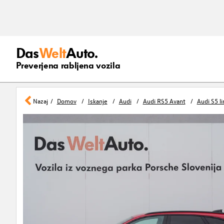
Das
Welt
Auto.
Preverjena rabljena vozila
Nazaj
Domov
Iskanje
Audi
Audi RS5 Avant
Audi S5 l