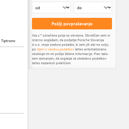
Pošlji povpraševanje
Vsa z * označena polja so obvezna. Obveščen sem in
izrecno soglašam, da podjetje Porsche Slovenija
 Tiptronic
d.o.o. moje osebne podatke, ki sem jih dal na voljo,
po
Izjavi o varstvu podatkov
lahko avtomatizirano
obdeluje im mi pošlje želene informacije. Prav tako
sem seznanjen, da soglasje za obdelavo podatkov
lahko kadarkoli prekličem.