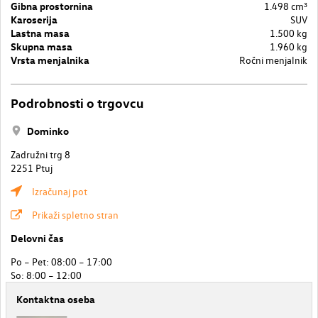
Gibna prostornina
1.498 cm³
Karoserija
SUV
Lastna masa
1.500 kg
Skupna masa
1.960 kg
Vrsta menjalnika
Ročni menjalnik
Podrobnosti o trgovcu
Dominko
Zadružni trg 8
2251 Ptuj
Izračunaj pot
Prikaži spletno stran
Delovni čas
Po – Pet: 08:00 – 17:00
So: 8:00 – 12:00
Kontaktna oseba