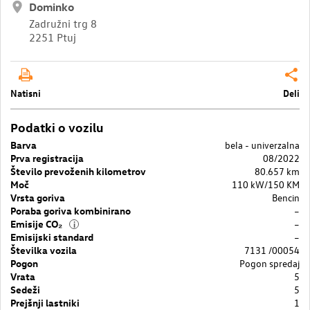
Dominko
Zadružni trg 8
2251 Ptuj
Natisni
Deli
Podatki o vozilu
Barva
bela - univerzalna
Prva registracija
08/2022
Število prevoženih kilometrov
80.657 km
Moč
110 kW/150 KM
Vrsta goriva
Bencin
Poraba goriva kombinirano
–
Emisije CO₂
–
i
Emisijski standard
–
Številka vozila
7131 /00054
Pogon
Pogon spredaj
Vrata
5
Sedeži
5
Prejšnji lastniki
1