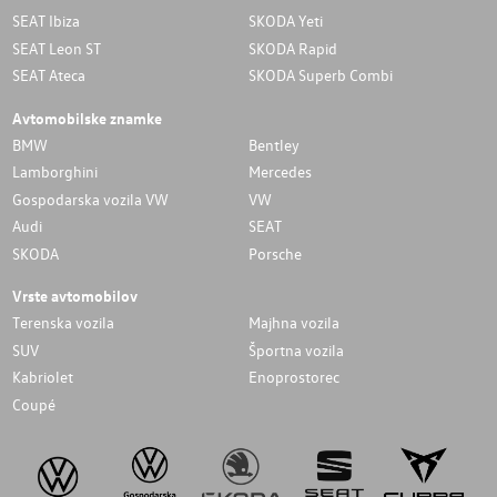
SEAT Ibiza
SKODA Yeti
SEAT Leon ST
SKODA Rapid
SEAT Ateca
SKODA Superb Combi
Avtomobilske znamke
BMW
Bentley
Lamborghini
Mercedes
Gospodarska vozila VW
VW
Audi
SEAT
SKODA
Porsche
Vrste avtomobilov
Terenska vozila
Majhna vozila
SUV
Športna vozila
Kabriolet
Enoprostorec
Coupé