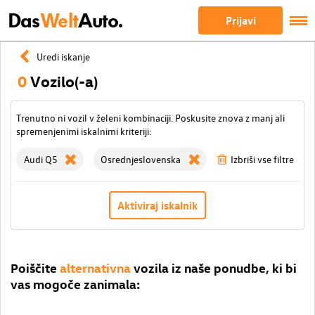
Das
Welt
Auto.
Prijavi
Uredi iskanje
0
Vozilo(-a)
Trenutno ni vozil v želeni kombinaciji. Poskusite znova z manj ali
spremenjenimi iskalnimi kriteriji:
Audi Q5
Osrednjeslovenska
Izbriši vse filtre
Aktiviraj iskalnik
Poiščite
alternativna
vozila iz naše ponudbe, ki bi
vas mogoče zanimala: