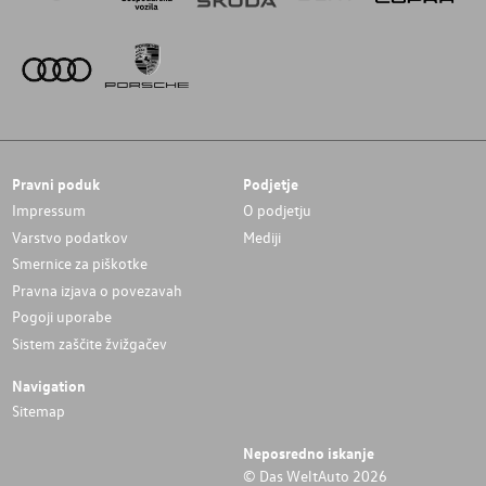
Pravni poduk
Podjetje
Impressum
O podjetju
Varstvo podatkov
Mediji
Smernice za piškotke
Pravna izjava o povezavah
Pogoji uporabe
Sistem zaščite žvižgačev
Navigation
Sitemap
Neposredno iskanje
© Das WeltAuto 2026