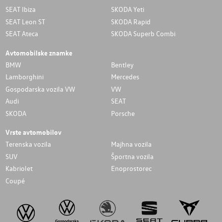
SEAT Ibiza
SKODA Yeti
SEAT Leon ST
SKODA Rapid
SEAT Ateca
SKODA Superb Combi
Avtomobilske znamke
BMW
Bentley
Lamborghini
Mercedes
Gospodarska vozila VW
VW
Audi
SEAT
SKODA
Porsche
Vrste avtomobilov
Terenska vozila
Majhna vozila
SUV
Športna vozila
Kabriolet
Enoprostorec
Coupé