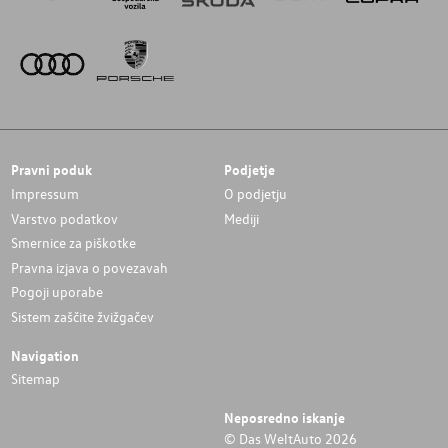
Pravni poduk
Podjetje
Impressum
O podjetju
Varstvo podatkov
Mediji
Smernice za piškotke
Pravna izjava o povezavah
Pogoji uporabe
Sistem zaščite žvižgačev
Navigation
Sitemap
Neposredno iskanje
© Das WeltAuto 2026