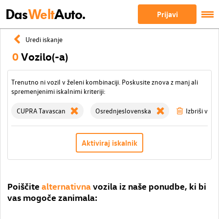
Das
Welt
Auto.
Prijavi
Uredi iskanje
0
Vozilo(-a)
Trenutno ni vozil v želeni kombinaciji. Poskusite znova z manj ali
spremenjenimi iskalnimi kriteriji:
CUPRA Tavascan
Osrednjeslovenska
Izbriši vse f
Aktiviraj iskalnik
Poiščite
alternativna
vozila iz naše ponudbe, ki bi
vas mogoče zanimala: