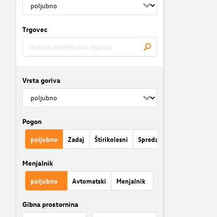
Trgovec
Vrsta goriva
Pogon
poljubno
Zadaj
Štirikolesni
Spredaj
Menjalnik
poljubno
Avtomatski
Menjalnik
Gibna prostornina