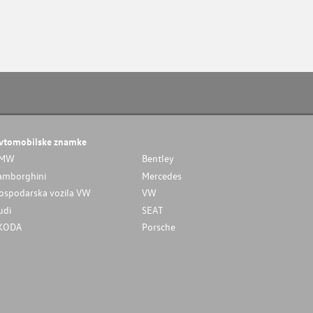
vtomobilske znamke
MW
Bentley
amborghini
Mercedes
ospodarska vozila VW
VW
udi
SEAT
KODA
Porsche