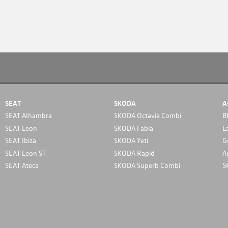
SEAT
SKODA
A
SEAT Alhambra
SKODA Octavia Combi
B
SEAT Leon
SKODA Fabia
L
SEAT Ibiza
SKODA Yeti
G
SEAT Leon ST
SKODA Rapid
A
SEAT Ateca
SKODA Superb Combi
S