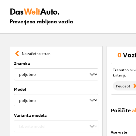
Das
Welt
Auto.
Preverjena rabljena vozila
0
Vozi
Na začetno stran
Znamka
Trenutno ni v
kriteriji:
Peugeot
Model
Poiščite
a
Varianta modela
Vse vrste