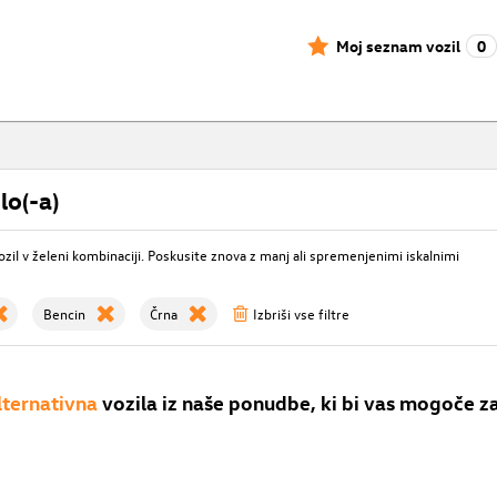
Moj seznam vozil
0
lo(-a)
ozil v želeni kombinaciji. Poskusite znova z manj ali spremenjenimi iskalnimi
Bencin
Črna
Izbriši vse filtre
lternativna
vozila iz naše ponudbe, ki bi vas mogoče z