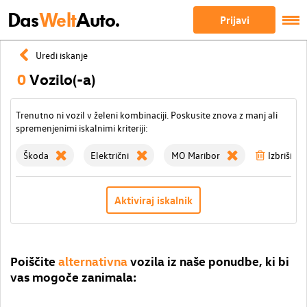
Das
Welt
Auto.
Prijavi
Uredi iskanje
0
Vozilo(-a)
Trenutno ni vozil v želeni kombinaciji. Poskusite znova z manj ali
spremenjenimi iskalnimi kriteriji:
Škoda
Električni
MO Maribor
Izbriši vse
Aktiviraj iskalnik
Poiščite
alternativna
vozila iz naše ponudbe, ki bi
vas mogoče zanimala: