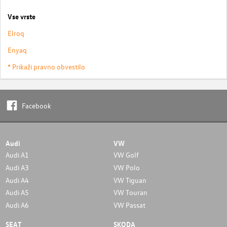
Vse vrste
Elroq
Enyaq
* Prikaži pravno obvestilo
Facebook
Audi
VW
Audi A1
VW Golf
Audi A3
VW Polo
Audi A4
VW Tiguan
Audi A5
VW Touran
Audi A6
VW Passat
SEAT
SKODA