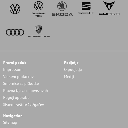
Pravni poduk
Podjetje
Impressum
O podjetju
Varstvo podatkov
Mediji
Smernice za piškotke
Pravna izjava o povezavah
Pogoji uporabe
Sistem zaščite žvižgačev
Navigation
Sitemap