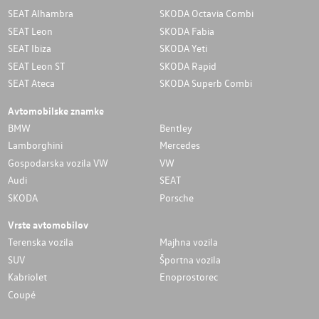
SEAT Alhambra
SKODA Octavia Combi
SEAT Leon
SKODA Fabia
SEAT Ibiza
SKODA Yeti
SEAT Leon ST
SKODA Rapid
SEAT Ateca
SKODA Superb Combi
Avtomobilske znamke
BMW
Bentley
Lamborghini
Mercedes
Gospodarska vozila VW
VW
Audi
SEAT
SKODA
Porsche
Vrste avtomobilov
Terenska vozila
Majhna vozila
SUV
Športna vozila
Kabriolet
Enoprostorec
Coupé