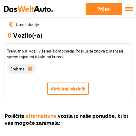
Das
Welt
Auto.
Prijavi
Uredi iskanje
0
Vozilo(-a)
Trenutno ni vozil v želeni kombinaciji. Poskusite znova z manj ali
spremenjenimi iskalnimi kriteriji:
Srebrna
Aktiviraj iskalnik
Poiščite
alternativna
vozila iz naše ponudbe, ki bi
vas mogoče zanimala: