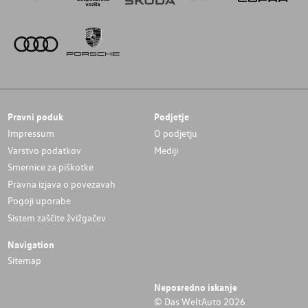
Pravni poduk
Podjetje
Impressum
O podjetju
Varstvo podatkov
Mediji
Smernice za piškotke
Pravna izjava o povezavah
Pogoji uporabe
Sistem zaščite žvižgačev
Navigation
Sitemap
Neposredno iskanje
© Das WeltAuto 2026