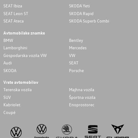
SEAT Ibiza
SKODA Yeti
SEAT Leon ST
SKODA Rapid
SEAT Ateca
SKODA Superb Combi
Avtomobilske znamke
BMW
Bentley
Lamborghini
Mercedes
Gospodarska vozila VW
VW
Audi
SEAT
SKODA
Porsche
Vrste avtomobilov
Terenska vozila
Majhna vozila
SUV
Športna vozila
Kabriolet
Enoprostorec
Coupé