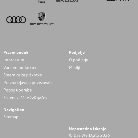
Pravni poduk
Podjetje
Impressum
O podjetju
Varstvo podatkov
Mediji
Smernice za piškotke
Pravna izjava o povezavah
Pogoji uporabe
Sistem zaščite žvižgačev
Navigation
Sitemap
Neposredno iskanje
© Das WeltAuto 2026