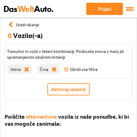
Das
Welt
Auto.
Prijavi
Uredi iskanje
0
Vozilo(-a)
Trenutno ni vozil v želeni kombinaciji. Poskusite znova z manj ali
spremenjenimi iskalnimi kriteriji:
Volvo
Črna
Izbriši vse filtre
Aktiviraj iskalnik
Poiščite
alternativna
vozila iz naše ponudbe, ki bi
vas mogoče zanimala: