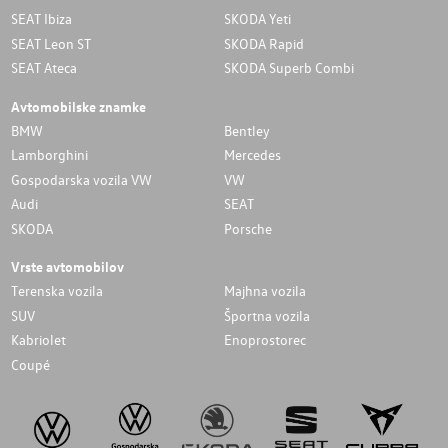
SEAT Ibiza
SKODA Yeti
SEAT Leon ST
SKODA Rapid
SEAT Ateca
SKODA Superb Combi
Avtomobilske znamke
BMW
Bentley
Lamborghini
Mercedes
Gospodarska vozila VW
VW
Audi
SEAT
SKODA
Porsche
Vrste avtomobilov
Terenska vozila
Majhna vozila
SUV
Športna vozila
Kabriolet
Enoprostorec
Coupé