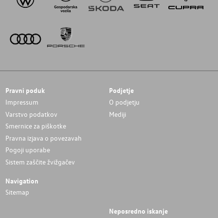
Pravni poduk
Podjetje
Impressum
O podjetju
Varstvo podatkov
Mediji
Smernice za piškotke
Pravna izjava o povezavah
Pogoji uporabe
Sistem zaščite žvižgačev
Navigation
Sitemap
Neposredno iskanje