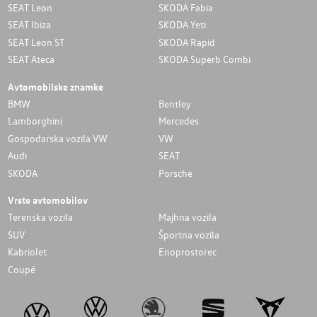
SEAT Leon
SKODA Fabia
SEAT Ibiza
SKODA Yeti
SEAT Leon ST
SKODA Rapid
SEAT Ateca
SKODA Superb Combi
Avtomobilske znamke
BMW
Bentley
Lamborghini
Mercedes
Gospodarska vozila VW
VW
Audi
SEAT
SKODA
Porsche
Vrste avtomobilov
Terenska vozila
Majhna vozila
SUV
Športna vozila
Kabriolet
Enoprostorec
Coupé