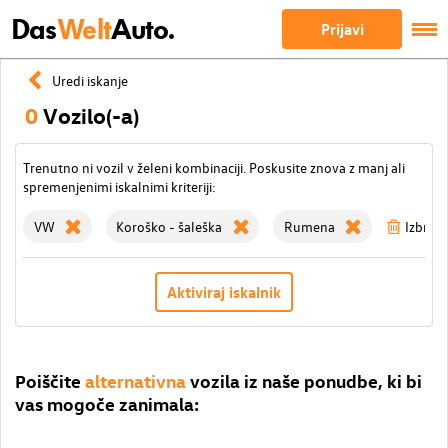
Das
Welt
Auto.
Prijavi
Uredi iskanje
0
Vozilo(-a)
Trenutno ni vozil v želeni kombinaciji. Poskusite znova z manj ali
spremenjenimi iskalnimi kriteriji:
VW
Koroško - šaleška
Rumena
Izbriši 
Aktiviraj iskalnik
Poiščite
alternativna
vozila iz naše ponudbe, ki bi
vas mogoče zanimala: