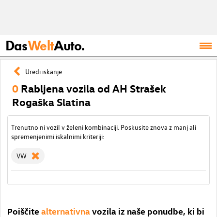
Das
Welt
Auto.
Uredi iskanje
0
Rabljena vozila od AH Strašek
Rogaška Slatina
Trenutno ni vozil v želeni kombinaciji. Poskusite znova z manj ali
spremenjenimi iskalnimi kriteriji:
VW
Poiščite
alternativna
vozila iz naše ponudbe, ki bi