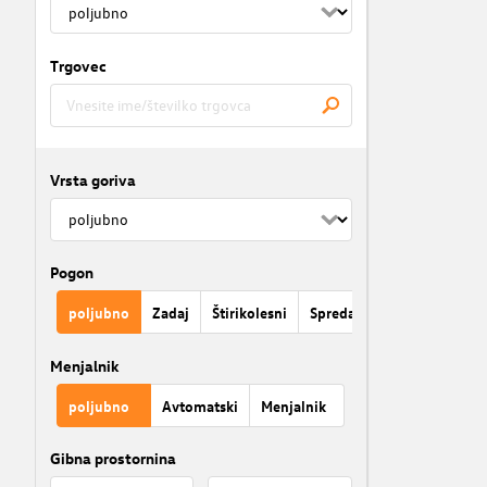
Trgovec
Vrsta goriva
Pogon
poljubno
Zadaj
Štirikolesni
Spredaj
Menjalnik
poljubno
Avtomatski
Menjalnik
Gibna prostornina