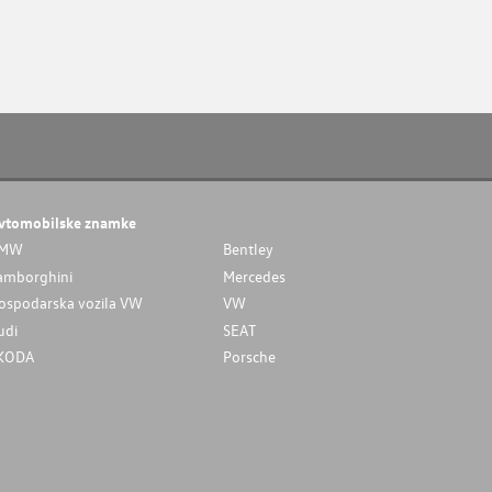
vtomobilske znamke
MW
Bentley
amborghini
Mercedes
ospodarska vozila VW
VW
udi
SEAT
KODA
Porsche