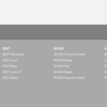
SEAT
SKODA
A
SEAT Alhambra
SKODA Octavia Combi
B
SEAT Leon
SKODA Fabia
L
SEAT Ibiza
SKODA Yeti
G
SEAT Leon ST
SKODA Rapid
A
SEAT Ateca
SKODA Superb Combi
S