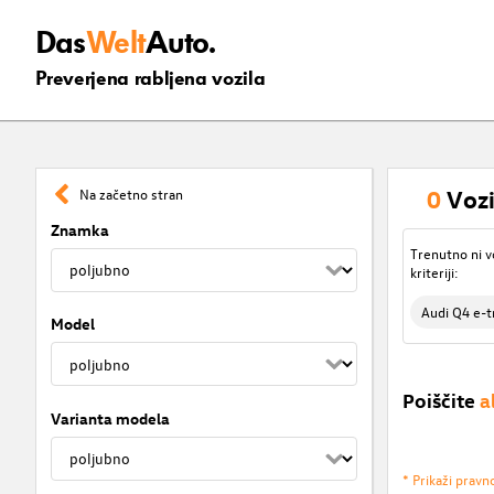
Das
Welt
Auto.
Preverjena rabljena vozila
0
Vozi
Na začetno stran
Znamka
Trenutno ni v
kriteriji:
Audi Q4 e-t
Model
Poiščite
a
Varianta modela
* Prikaži pravn