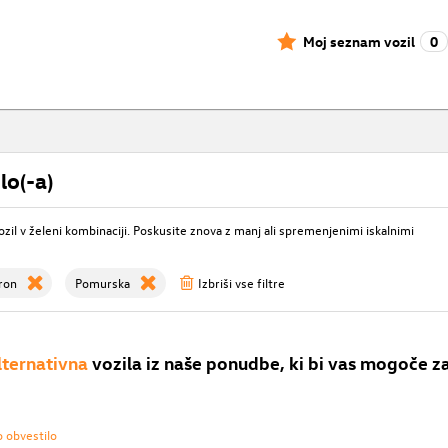
Moj seznam vozil
0
lo(-a)
ozil v želeni kombinaciji. Poskusite znova z manj ali spremenjenimi iskalnimi
ron
Pomurska
Izbriši vse filtre
lternativna
vozila iz naše ponudbe, ki bi vas mogoče z
o obvestilo