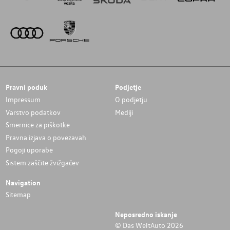
Pravni poduk
Podjetje
Impressum
O podjetju
Varstvo podatkov
Mediji
Smernice za piškotke
Pravna izjava o povezavah
Pogoji uporabe
Sistem zaščite žvižgačev
Navigation
Sitemap
Neposredno iskanje
© Das WeltAuto 2026