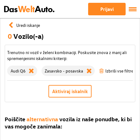
Das
Welt
Auto.
Prijavi
Uredi iskanje
0
Vozilo(-a)
Trenutno ni vozil v želeni kombinaciji. Poskusite znova z manj ali
spremenjenimi iskalnimi kriteriji:
Audi Q6
Zasavsko - posavska
Izbriši vse filtre
Aktiviraj iskalnik
Poiščite
alternativna
vozila iz naše ponudbe, ki bi
vas mogoče zanimala: