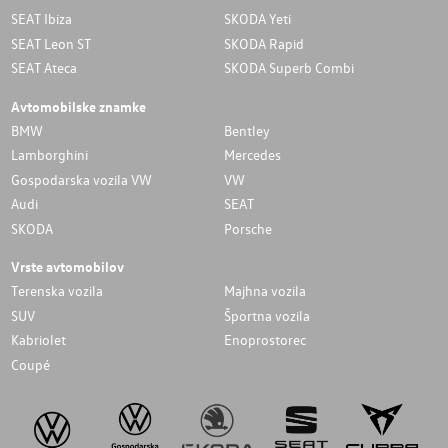
SEAT Ibiza
SKODA Yeti
SEAT Leon ST
SKODA Rapid
SEAT Ateca
SKODA Superb Combi
Avtomobilske znamke
BMW
Bentley
Lamborghini
Mercedes
Gospodarska vozila VW
VW
Audi
SEAT
SKODA
Porsche
Vrste avtomobilov
Terenska vozila
Majhna vozila
SUV
Športna vozila
Kabriolet
Enoprostorec
Coupé