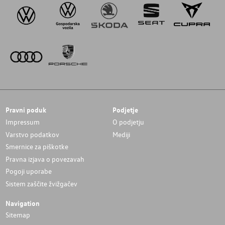
Pravni poduk
Podjetje
Impressum
O podjetju
Varstvo podatkov
Mediji
Smernice za piškotke
Pravna izjava o povezavah
Pogoji uporabe
Sistem zaščite žvižgačev
Navigation
Sitemap