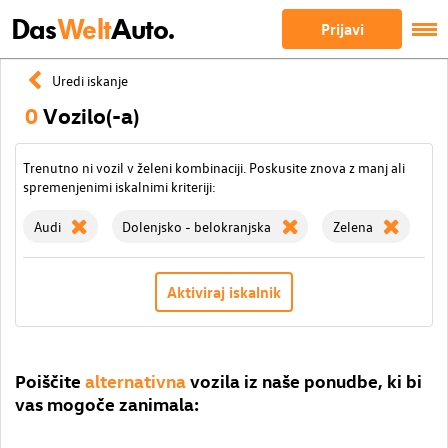
Das
Welt
Auto.
Prijavi
Uredi iskanje
0
Vozilo(-a)
Trenutno ni vozil v želeni kombinaciji. Poskusite znova z manj ali
spremenjenimi iskalnimi kriteriji:
Audi
Dolenjsko - belokranjska
Zelena
I
Aktiviraj iskalnik
Poiščite
alternativna
vozila iz naše ponudbe, ki bi
vas mogoče zanimala: