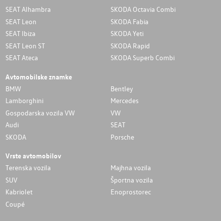
SEAT Alhambra
SKODA Octavia Combi
SEAT Leon
SKODA Fabia
SEAT Ibiza
SKODA Yeti
SEAT Leon ST
SKODA Rapid
SEAT Ateca
SKODA Superb Combi
Avtomobilske znamke
BMW
Bentley
Lamborghini
Mercedes
Gospodarska vozila VW
VW
Audi
SEAT
SKODA
Porsche
Vrste avtomobilov
Terenska vozila
Majhna vozila
SUV
Športna vozila
Kabriolet
Enoprostorec
Coupé