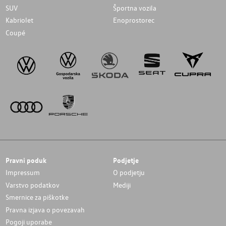
SUV
Športna vozila
Kabriolet
Enoprostorec
Coupé
Pravni poduk
Podjetje
Impressum
O podjetju
Varstvo podatkov
Mediji
Smernice za piškotke
Pravna izjava o povezavah
Pogoji uporabe