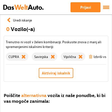
Das
Welt
Auto.
Prijavi
Uredi iskanje
0
Vozilo(-a)
Trenutno ni vozil v želeni kombinaciji. Poskusite znova z manj ali
spremenjenimi iskalnimi kriteriji:
CUPRA
Savinjska
Vijolična
Izbriši vse fi
Aktiviraj iskalnik
Poiščite
alternativna
vozila iz naše ponudbe, ki bi
vas mogoče zanimala: