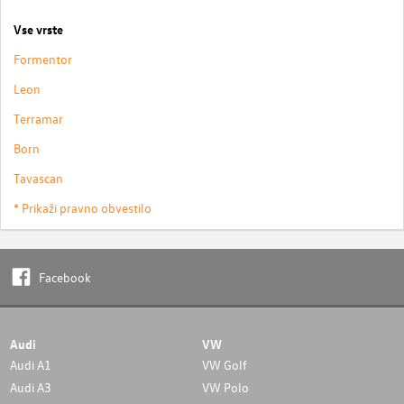
Vse vrste
Formentor
Leon
Terramar
Born
Tavascan
* Prikaži pravno obvestilo
Facebook
Audi
VW
Audi A1
VW Golf
Audi A3
VW Polo