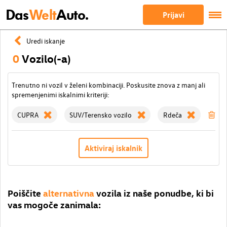
Das
Welt
Auto.
Prijavi
Uredi iskanje
0
Vozilo(-a)
Trenutno ni vozil v želeni kombinaciji. Poskusite znova z manj ali
spremenjenimi iskalnimi kriteriji:
CUPRA
SUV/Terensko vozilo
Rdeča
Izb
Aktiviraj iskalnik
Poiščite
alternativna
vozila iz naše ponudbe, ki bi
vas mogoče zanimala: