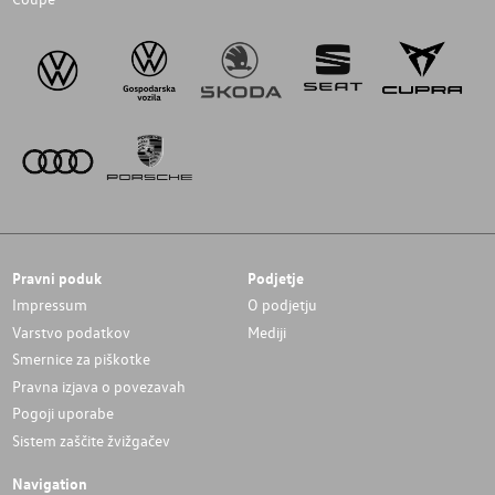
Pravni poduk
Podjetje
Impressum
O podjetju
Varstvo podatkov
Mediji
Smernice za piškotke
Pravna izjava o povezavah
Pogoji uporabe
Sistem zaščite žvižgačev
Navigation