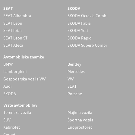
SEAT
SKODA
SEAT Alhambra
SKODA Octavia Combi
SEAT Leon
SKODA Fabia
SEAT Ibiza
SKODA Yeti
SEAT Leon ST
SKODA Rapid
SEAT Ateca
SKODA Superb Combi
Avtomobilske znamke
BMW
Bentley
Lamborghini
Mercedes
Gospodarska vozila VW
VW
Audi
SEAT
SKODA
Porsche
Vrste avtomobilov
Terenska vozila
Majhna vozila
SUV
Športna vozila
Kabriolet
Enoprostorec
Coupé