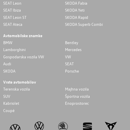
SEAT Leon
SKODA Fabia
SEAT Ibiza
SKODA Yeti
SEAT Leon ST
SKODA Rapid
SEAT Ateca
SKODA Superb Combi
Avtomobilske znamke
BMW
Bentley
Lamborghini
Mercedes
Gospodarska vozila VW
VW
Audi
SEAT
SKODA
Porsche
Vrste avtomobilov
Terenska vozila
Majhna vozila
SUV
Športna vozila
Kabriolet
Enoprostorec
Coupé