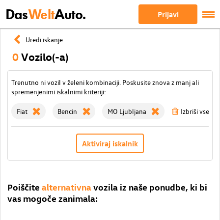
Das
Welt
Auto.
Prijavi
Uredi iskanje
0
Vozilo(-a)
Trenutno ni vozil v želeni kombinaciji. Poskusite znova z manj ali
spremenjenimi iskalnimi kriteriji:
Fiat
Bencin
MO Ljubljana
Izbriši vse filt
Aktiviraj iskalnik
Poiščite
alternativna
vozila iz naše ponudbe, ki bi
vas mogoče zanimala: