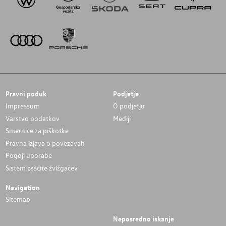
Pravni poduk
Podjetje
Impressum
O podjetju
Varstvo podatkov
Mediji
Smernice za piškotke
Pravna izjava o povezavah
Pogoji uporabe
Sistem zaščite žvižgačev
Navigation
Sitemap
Neposredno iskanje