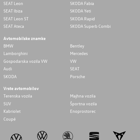
SEAT Leon
SKODA Fabia
SEAT Ibiza
SKODA Yeti
SEAT Leon ST
SKODA Rapid
SEAT Ateca
SKODA Superb Combi
Avtomobilske znamke
BMW
Bentley
Lamborghini
Mercedes
Gospodarska vozila VW
VW
Audi
SEAT
SKODA
Porsche
Vrste avtomobilov
Terenska vozila
Majhna vozila
SUV
Športna vozila
Kabriolet
Enoprostorec
Coupé