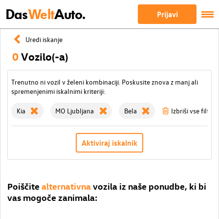
Das
Welt
Auto.
Prijavi
Uredi iskanje
0
Vozilo(-a)
Trenutno ni vozil v želeni kombinaciji. Poskusite znova z manj ali
spremenjenimi iskalnimi kriteriji:
Kia
MO Ljubljana
Bela
Izbriši vse filtre
Aktiviraj iskalnik
Poiščite
alternativna
vozila iz naše ponudbe, ki bi
vas mogoče zanimala: