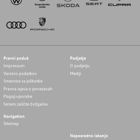
Pravni poduk
Podjetje
Impressum
O podjetju
Varstvo podatkov
Mediji
Smernice za piškotke
Pravna izjava o povezavah
Pogoji uporabe
Sistem zaščite žvižgačev
Navigation
Sitemap
Neposredno iskanje