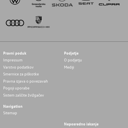
Pravni poduk
Podjetje
Impressum
O podjetju
Varstvo podatkov
Mediji
Smernice za piškotke
Pravna izjava o povezavah
Pogoji uporabe
Sistem zaščite žvižgačev
Navigation
Sitemap
Neposredno iskanje