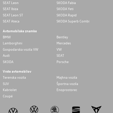
SEAT Leon
SKODA Fabia
SEAT Ibiza
SKODA Yeti
SEAT Leon ST
SKODA Rapid
SEAT Ateca
SKODA Superb Combi
Avtomobilske znamke
BMW
Bentley
Lamborghini
Mercedes
Gospodarska vozila VW
VW
Audi
SEAT
SKODA
Porsche
Vrste avtomobilov
Terenska vozila
Majhna vozila
SUV
Športna vozila
Kabriolet
Enoprostorec
Coupé