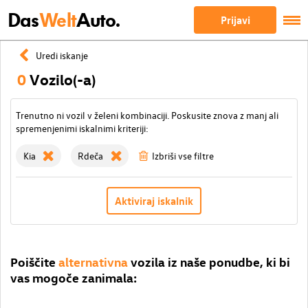
Das
Welt
Auto.
Prijavi
Uredi iskanje
0
Vozilo(-a)
Trenutno ni vozil v želeni kombinaciji. Poskusite znova z manj ali
spremenjenimi iskalnimi kriteriji:
Kia
Rdeča
Izbriši vse filtre
Aktiviraj iskalnik
Poiščite
alternativna
vozila iz naše ponudbe, ki bi
vas mogoče zanimala: