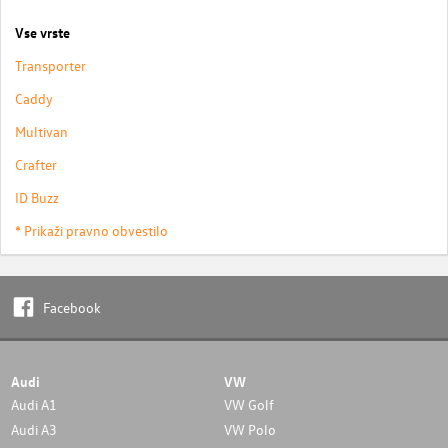
Vse vrste
Transporter
Caddy
Multivan
Crafter
ID Buzz
* Prikaži pravno obvestilo
Facebook
Audi
VW
Audi A1
VW Golf
Audi A3
VW Polo