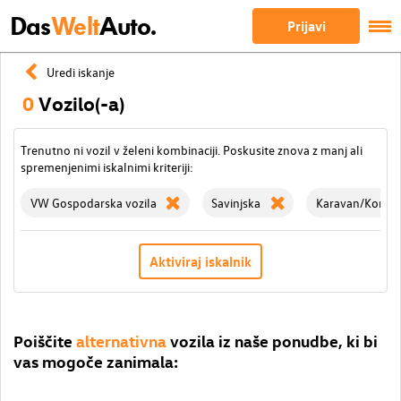
Das
Welt
Auto.
Prijavi
Uredi iskanje
0
Vozilo(-a)
Trenutno ni vozil v želeni kombinaciji. Poskusite znova z manj ali
spremenjenimi iskalnimi kriteriji:
VW Gospodarska vozila
Savinjska
Karavan/Kombi
Aktiviraj iskalnik
Poiščite
alternativna
vozila iz naše ponudbe, ki bi
vas mogoče zanimala: