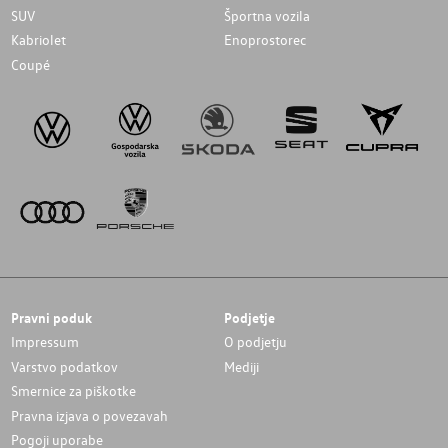
SUV
Športna vozila
Kabriolet
Enoprostorec
Coupé
Pravni poduk
Podjetje
Impressum
O podjetju
Varstvo podatkov
Mediji
Smernice za piškotke
Pravna izjava o povezavah
Pogoji uporabe