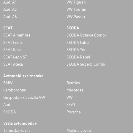
Audi A4
VW Tiguan
Audi A5
VW Touran
Audi A6
VW Passat
SEAT
SKODA
SEAT Alhambra
SKODA Octavia Combi
SEAT Leon
SKODA Fabia
SEAT Ibiza
SKODA Yeti
SEAT Leon ST
SKODA Rapid
SEAT Ateca
SKODA Superb Combi
Avtomobilske znamke
BMW
Bentley
Lamborghini
Mercedes
Gospodarska vozila VW
VW
Audi
SEAT
SKODA
Porsche
Vrste avtomobilov
Terenska vozila
Majhna vozila