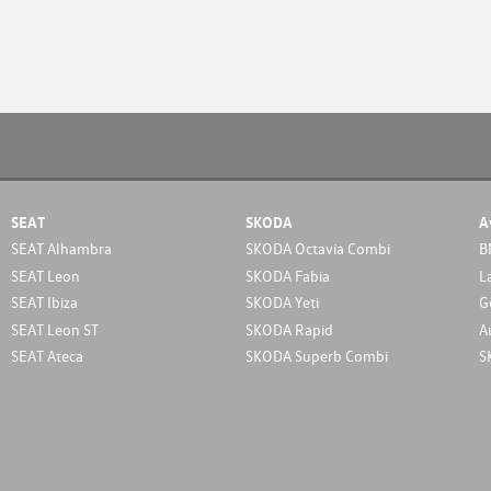
SEAT
SKODA
A
SEAT Alhambra
SKODA Octavia Combi
B
SEAT Leon
SKODA Fabia
L
SEAT Ibiza
SKODA Yeti
G
SEAT Leon ST
SKODA Rapid
A
SEAT Ateca
SKODA Superb Combi
S