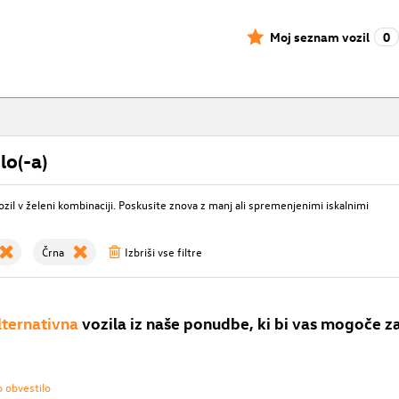
Moj seznam vozil
0
lo(-a)
ozil v želeni kombinaciji. Poskusite znova z manj ali spremenjenimi iskalnimi
Črna
Izbriši vse filtre
lternativna
vozila iz naše ponudbe, ki bi vas mogoče z
o obvestilo