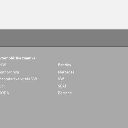
vtomobilske znamke
MW
Bentley
amborghini
Mercedes
ospodarska vozila VW
VW
udi
SEAT
KODA
Porsche