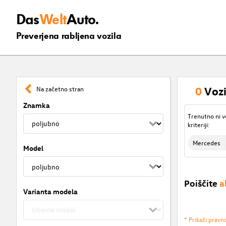
Das
Welt
Auto.
Preverjena rabljena vozila
0
Vozi
Na začetno stran
Znamka
Trenutno ni v
kriteriji:
Mercedes
Model
Poiščite
a
Varianta modela
* Prikaži pravn