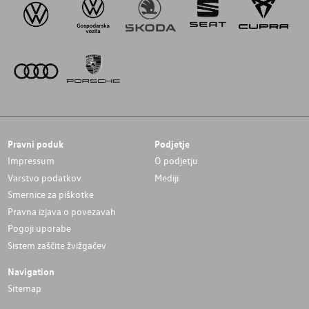
Pravni poduk
Podjetje
Impressum
O podjetju
Varstvo podatkov
Mediji
Smernice za piškotke
Pravna izjava o povezavah
Pogoji uporabe
Sistem zaščite žvižgačev
Navigation
Sitemap