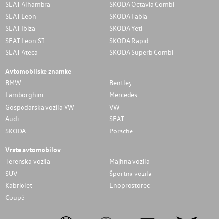
SEAT Alhambra
SKODA Octavia Combi
SEAT Leon
SKODA Fabia
SEAT Ibiza
SKODA Yeti
SEAT Leon ST
SKODA Rapid
SEAT Ateca
SKODA Superb Combi
Avtomobilske znamke
BMW
Bentley
Lamborghini
Mercedes
Gospodarska vozila VW
VW
Audi
SEAT
SKODA
Porsche
Vrste avtomobilov
Terenska vozila
Majhna vozila
SUV
Športna vozila
Kabriolet
Enoprostorec
Coupé