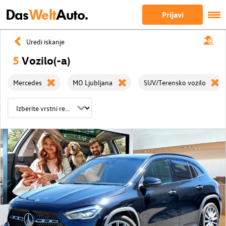
Das
Welt
Auto.
Prijavi
Uredi iskanje
5
Vozilo(-a)
Mercedes
MO Ljubljana
SUV/Terensko vozilo