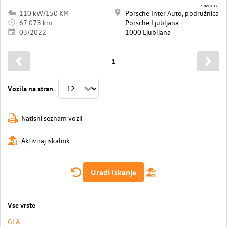
7102/38175
110 kW/150 KM
Porsche Inter Auto, podružnica
67.073 km
Porsche Ljubljana
03/2022
1000 Ljubljana
1
Vozila na stran
Natisni seznam vozil
Aktiviraj iskalnik
Uredi iskanje
Vse vrste
GLA