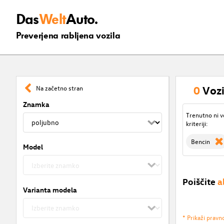
Das
Welt
Auto.
Preverjena rabljena vozila
0
Vozi
Na začetno stran
Znamka
Trenutno ni v
kriteriji:
Bencin
Model
Poiščite
a
Varianta modela
* Prikaži pravn