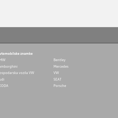
vtomobilske znamke
MW
Bentley
amborghini
Mercedes
ospodarska vozila VW
VW
udi
SEAT
KODA
Porsche