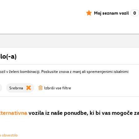
Moj seznam vozil
0
lo(-a)
ozil v želeni kombinaciji. Poskusite znova z manj ali spremenjenimi iskalnimi
Srebrna
Izbriši vse filtre
lternativna
vozila iz naše ponudbe, ki bi vas mogoče z
o obvestilo