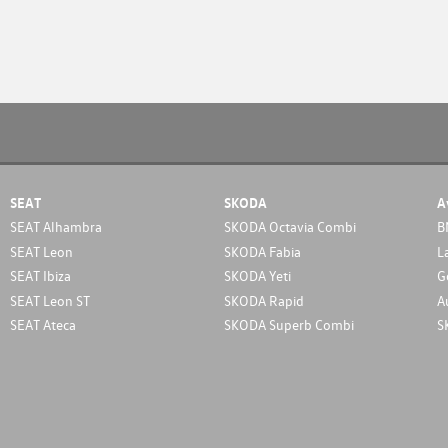
SEAT
SKODA
A
SEAT Alhambra
SKODA Octavia Combi
B
SEAT Leon
SKODA Fabia
L
SEAT Ibiza
SKODA Yeti
G
SEAT Leon ST
SKODA Rapid
A
SEAT Ateca
SKODA Superb Combi
S