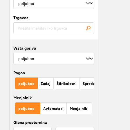
Trgovec
Vrsta goriva
Pogon
poljubno
Zadaj
Štirikolesni
Spredaj
Menjalnik
poljubno
Avtomatski
Menjalnik
Gibna prostornina