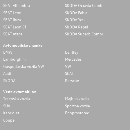
SEAT Alhambra
SKODA Octavia Combi
SEAT Leon
SKODA Fabia
SEAT Ibiza
SKODA Yeti
SEAT Leon ST
SKODA Rapid
SEAT Ateca
SKODA Superb Combi
Avtomobilske znamke
BMW
Bentley
Lamborghini
Mercedes
Gospodarska vozila VW
VW
Audi
SEAT
SKODA
Porsche
Vrste avtomobilov
Terenska vozila
Majhna vozila
SUV
Športna vozila
Kabriolet
Enoprostorec
Coupé