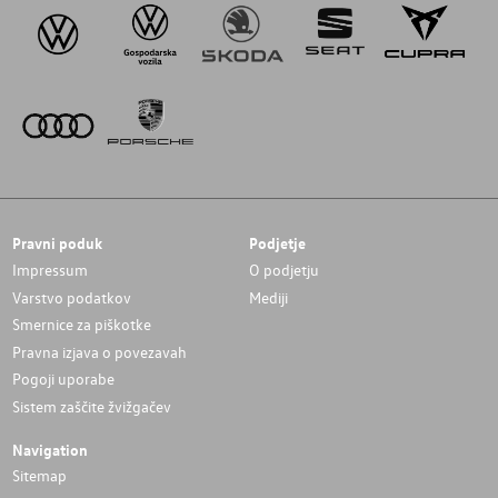
Pravni poduk
Podjetje
Impressum
O podjetju
Varstvo podatkov
Mediji
Smernice za piškotke
Pravna izjava o povezavah
Pogoji uporabe
Sistem zaščite žvižgačev
Navigation
Sitemap