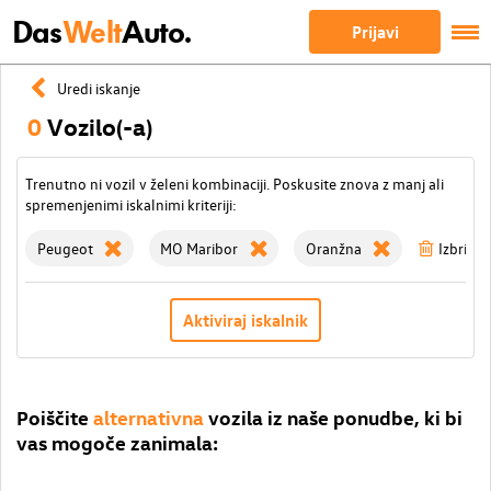
Das
Welt
Auto.
Prijavi
Uredi iskanje
0
Vozilo(-a)
Trenutno ni vozil v želeni kombinaciji. Poskusite znova z manj ali
spremenjenimi iskalnimi kriteriji:
Peugeot
MO Maribor
Oranžna
Izbriši v
Aktiviraj iskalnik
Poiščite
alternativna
vozila iz naše ponudbe, ki bi
vas mogoče zanimala: