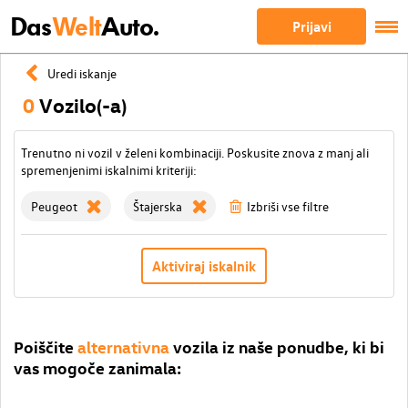
Das
Welt
Auto.
Prijavi
Uredi iskanje
0
Vozilo(-a)
Trenutno ni vozil v želeni kombinaciji. Poskusite znova z manj ali
spremenjenimi iskalnimi kriteriji:
Peugeot
Štajerska
Izbriši vse filtre
Aktiviraj iskalnik
Poiščite
alternativna
vozila iz naše ponudbe, ki bi
vas mogoče zanimala: