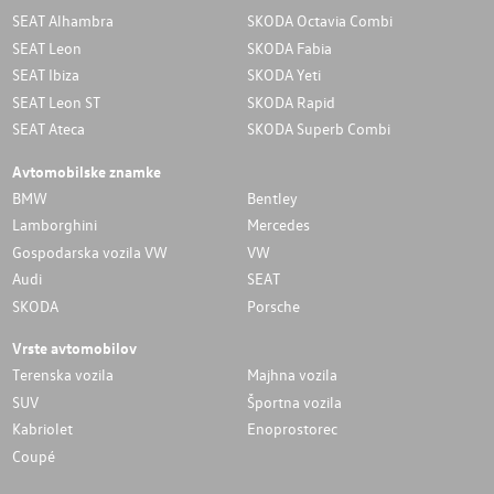
SEAT Alhambra
SKODA Octavia Combi
SEAT Leon
SKODA Fabia
SEAT Ibiza
SKODA Yeti
SEAT Leon ST
SKODA Rapid
SEAT Ateca
SKODA Superb Combi
Avtomobilske znamke
BMW
Bentley
Lamborghini
Mercedes
Gospodarska vozila VW
VW
Audi
SEAT
SKODA
Porsche
Vrste avtomobilov
Terenska vozila
Majhna vozila
SUV
Športna vozila
Kabriolet
Enoprostorec
Coupé