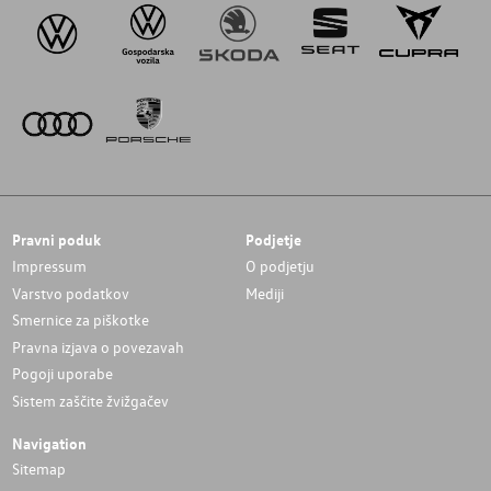
Pravni poduk
Podjetje
Impressum
O podjetju
Varstvo podatkov
Mediji
Smernice za piškotke
Pravna izjava o povezavah
Pogoji uporabe
Sistem zaščite žvižgačev
Navigation
Sitemap