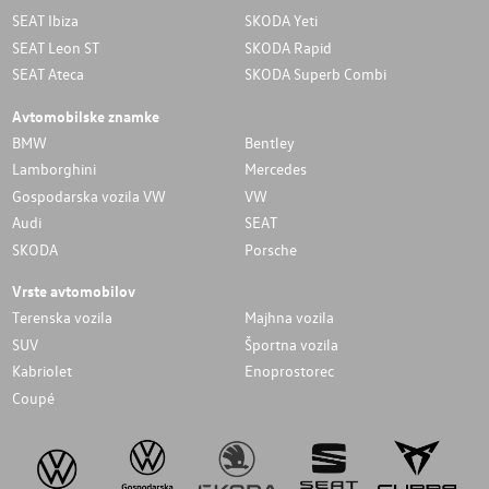
SEAT Ibiza
SKODA Yeti
SEAT Leon ST
SKODA Rapid
SEAT Ateca
SKODA Superb Combi
Avtomobilske znamke
BMW
Bentley
Lamborghini
Mercedes
Gospodarska vozila VW
VW
Audi
SEAT
SKODA
Porsche
Vrste avtomobilov
Terenska vozila
Majhna vozila
SUV
Športna vozila
Kabriolet
Enoprostorec
Coupé