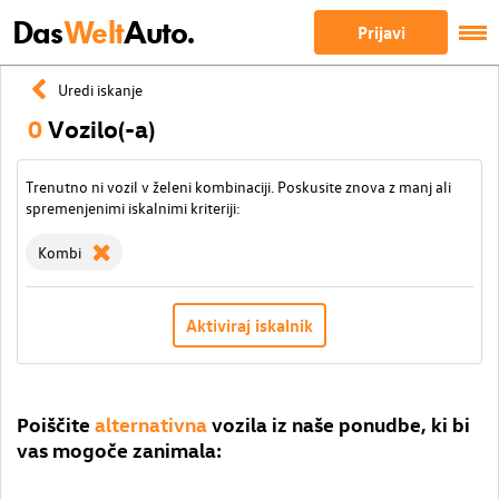
Das
Welt
Auto.
Prijavi
Uredi iskanje
0
Vozilo(-a)
Trenutno ni vozil v želeni kombinaciji. Poskusite znova z manj ali
spremenjenimi iskalnimi kriteriji:
Kombi
Aktiviraj iskalnik
Poiščite
alternativna
vozila iz naše ponudbe, ki bi
vas mogoče zanimala: