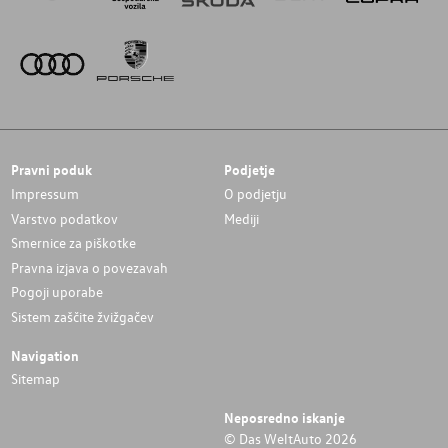
Pravni poduk
Podjetje
Impressum
O podjetju
Varstvo podatkov
Mediji
Smernice za piškotke
Pravna izjava o povezavah
Pogoji uporabe
Sistem zaščite žvižgačev
Navigation
Sitemap
Neposredno iskanje
© Das WeltAuto 2026