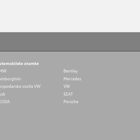
vtomobilske znamke
MW
Bentley
amborghini
Mercedes
ospodarska vozila VW
VW
udi
SEAT
KODA
Porsche