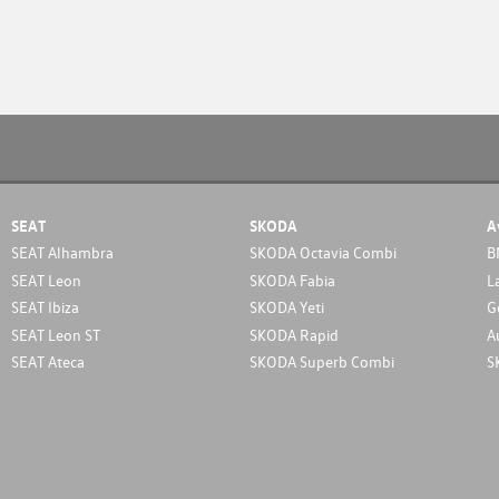
SEAT
SKODA
A
SEAT Alhambra
SKODA Octavia Combi
B
SEAT Leon
SKODA Fabia
L
SEAT Ibiza
SKODA Yeti
G
SEAT Leon ST
SKODA Rapid
A
SEAT Ateca
SKODA Superb Combi
S