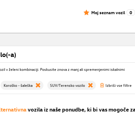
Moj seznam vozil
0
lo(-a)
ozil v želeni kombinaciji. Poskusite znova z manj ali spremenjenimi iskalnimi
Koroško - šaleška
SUV/Terensko vozilo
Izbriši vse filtre
lternativna
vozila iz naše ponudbe, ki bi vas mogoče z