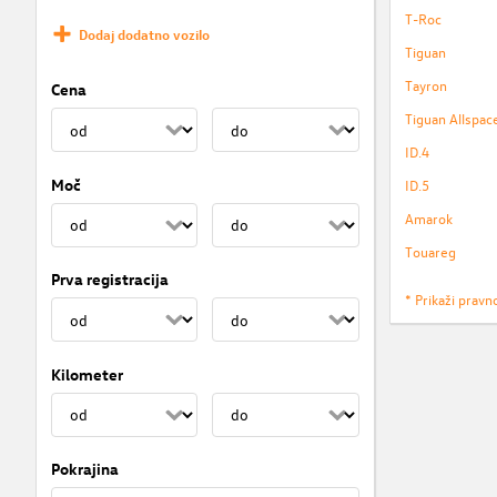
T-Roc
Dodaj dodatno vozilo
Tiguan
Tayron
Cena
Tiguan Allspac
ID.4
Moč
ID.5
Amarok
Touareg
Prva registracija
* Prikaži pravn
Kilometer
Pokrajina