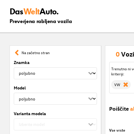
Das
Welt
Auto.
Preverjena rabljena vozila
0
Vozi
Na začetno stran
Znamka
Trenutno ni v
kriteriji:
VW
Model
Poiščite
a
Varianta modela
Vse vrste