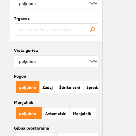
Trgovec
Vrsta goriva
Pogon
poljubno
Zadaj
Štirikolesni
Spredaj
Menjalnik
poljubno
Avtomatski
Menjalnik
Gibna prostornina