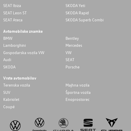
SEAT Ibiza
SKODA Yeti
SEAT Leon ST
SKODA Rapid
SEAT Ateca
SKODA Superb Combi
Avtomobilske znamke
BMW
Bentley
Lamborghini
Mercedes
Gospodarska vozila VW
VW
Audi
SEAT
SKODA
Porsche
Vrste avtomobilov
Terenska vozila
Majhna vozila
SUV
Športna vozila
Kabriolet
Enoprostorec
Coupé