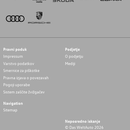
Pravni poduk
Podjetje
Impressum
O podjetju
Varstvo podatkov
Mediji
Smernice za piškotke
Pravna izjava o povezavah
Pogoji uporabe
Sistem zaščite žvižgačev
Navigation
Sitemap
Neposredno iskanje
© Das WeltAuto 2026