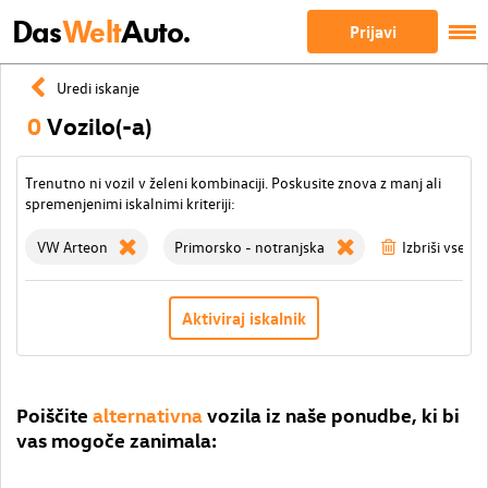
Das
Welt
Auto.
Prijavi
Uredi iskanje
0
Vozilo(-a)
Trenutno ni vozil v želeni kombinaciji. Poskusite znova z manj ali
spremenjenimi iskalnimi kriteriji:
VW Arteon
Primorsko - notranjska
Izbriši vse fil
Aktiviraj iskalnik
Poiščite
alternativna
vozila iz naše ponudbe, ki bi
vas mogoče zanimala: