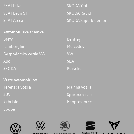
SEAT Ibiza
SKODA Yeti
SEAT Leon ST
SKODA Rapid
SEAT Ateca
SKODA Superb Combi
Avtomobilske znamke
BMW
Bentley
Lamborghini
Mercedes
Gospodarska vozila VW
VW
Audi
SEAT
SKODA
Porsche
Vrste avtomobilov
Terenska vozila
Majhna vozila
SUV
Športna vozila
Kabriolet
Enoprostorec
Coupé