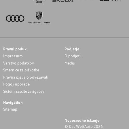
Pravni poduk
Podjetje
Impressum
O podjetju
Varstvo podatkov
Mediji
Smernice za piškotke
Pravna izjava o povezavah
Pogoji uporabe
Sistem zaščite žvižgačev
Navigation
Sitemap
Neposredno iskanje
© Das WeltAuto 2026