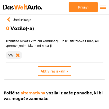
Das
Welt
Auto.
Prijavi
Uredi iskanje
0
Vozilo(-a)
Trenutno ni vozil v želeni kombinaciji. Poskusite znova z manj ali
spremenjenimi iskalnimi kriteriji:
VW
Aktiviraj iskalnik
Poiščite
alternativna
vozila iz naše ponudbe, ki bi
vas mogoče zanimala: