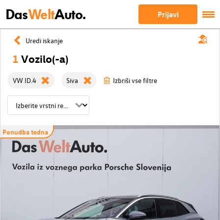
Das
Welt
Auto.
Prijavi
Uredi iskanje
1
Vozilo(-a)
VW ID.4
Siva
Izbriši vse filtre
Ponudba tedna