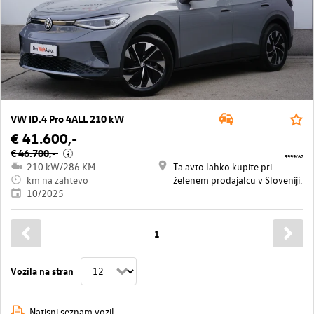
VW ID.4 Pro 4ALL 210 kW
€ 41.600,-
€ 46.700,-
i
9999/62
210 kW/286 KM
Ta avto lahko kupite pri
km na zahtevo
želenem prodajalcu v Sloveniji.
10/2025
1
Vozila na stran
Natisni seznam vozil