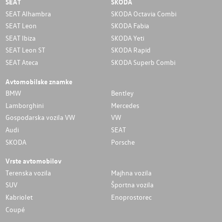
SEAT
SKODA
SEAT Alhambra
SKODA Octavia Combi
SEAT Leon
SKODA Fabia
SEAT Ibiza
SKODA Yeti
SEAT Leon ST
SKODA Rapid
SEAT Ateca
SKODA Superb Combi
Avtomobilske znamke
BMW
Bentley
Lamborghini
Mercedes
Gospodarska vozila VW
VW
Audi
SEAT
SKODA
Porsche
Vrste avtomobilov
Terenska vozila
Majhna vozila
SUV
Športna vozila
Kabriolet
Enoprostorec
Coupé