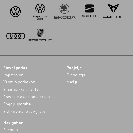
Pravni poduk
Podjetje
Impressum
O podjetju
Varstvo podatkov
Mediji
Smernice za piškotke
Pravna izjava o povezavah
Pogoji uporabe
Sistem zaščite žvižgačev
Navigation
Sitemap