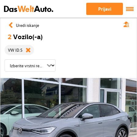
Das
Welt
Auto.
Prijavi
Uredi iskanje
2
Vozilo(-a)
VW ID.5