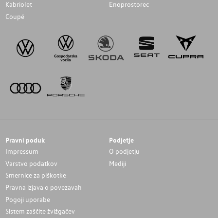
Kabriolet
Enoprostorec
Coupé
Pravni poduk
Podjetje
Impressum
O podjetju
Varstvo podatkov
Mediji
Smernice za piškotke
Pravna izjava o povezavah
Pogoji uporabe
Sistem zaščite žvižgačev