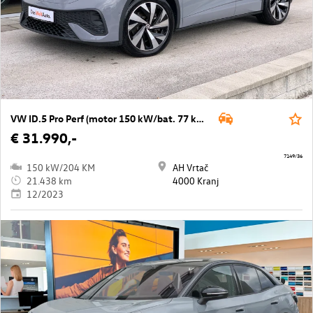
VW ID.5 Pro Perf (motor 150 kW/bat. 77 kWh)
€ 31.990,-
7149/36
150 kW/204 KM
AH Vrtač
21.438 km
4000 Kranj
12/2023