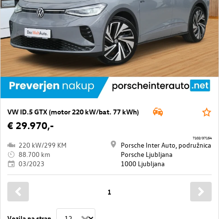
VW ID.5 GTX (motor 220 kW/bat. 77 kWh)
€ 29.970,-
7102/37154
220 kW/299 KM
Porsche Inter Auto, podružnica
88.700 km
Porsche Ljubljana
03/2023
1000 Ljubljana
1
Vozila na stran