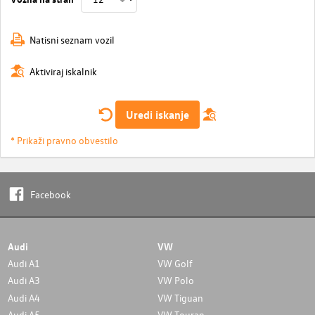
Natisni seznam vozil
Aktiviraj iskalnik
Uredi iskanje
* Prikaži pravno obvestilo
Facebook
Audi
VW
Audi A1
VW Golf
Audi A3
VW Polo
Audi A4
VW Tiguan
Audi A5
VW Touran