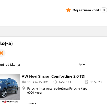
Moj seznam vozil
0
lo(-a)
VW Novi Sharan Comfortline 2.0 TDI
110 kW/150 KM
145.011 km
11/2020
Porsche Inter Auto, podružnica Porsche Koper
6000 Koper
7155/9206