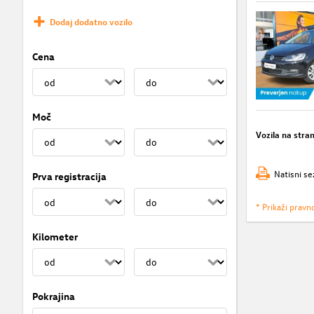
Dodaj dodatno vozilo
Cena
Moč
Vozila na stra
Natisni se
Prva registracija
* Prikaži pravn
Kilometer
Pokrajina