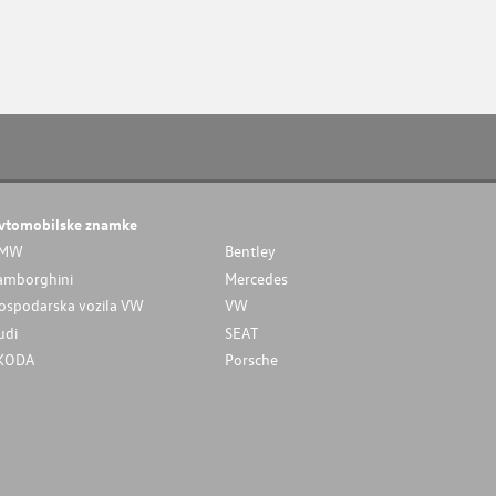
vtomobilske znamke
MW
Bentley
amborghini
Mercedes
ospodarska vozila VW
VW
udi
SEAT
KODA
Porsche