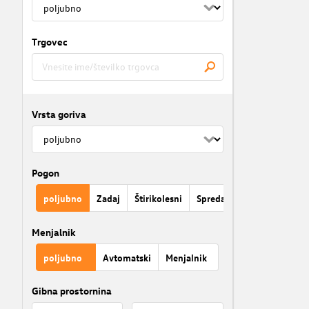
Trgovec
Vrsta goriva
Pogon
poljubno
Zadaj
Štirikolesni
Spredaj
Menjalnik
poljubno
Avtomatski
Menjalnik
Gibna prostornina