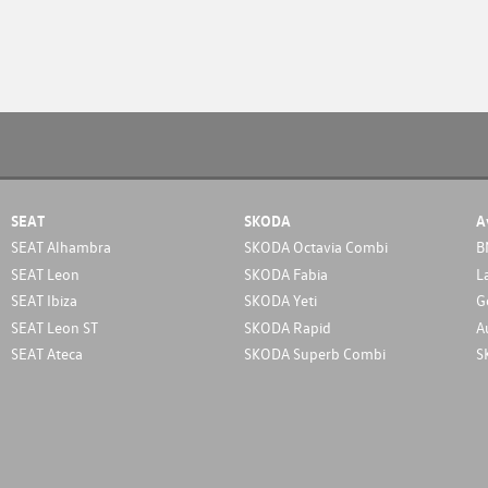
SEAT
SKODA
A
SEAT Alhambra
SKODA Octavia Combi
B
SEAT Leon
SKODA Fabia
L
SEAT Ibiza
SKODA Yeti
G
SEAT Leon ST
SKODA Rapid
A
SEAT Ateca
SKODA Superb Combi
S