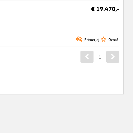
€ 19.470,-
Primerjaj
Označi
1