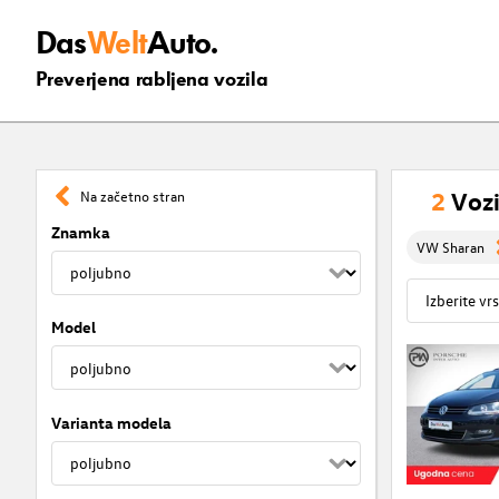
Das
Welt
Auto.
Preverjena rabljena vozila
2
Vozi
Na začetno stran
Znamka
VW Sharan
Model
Varianta modela