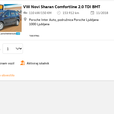
VW Novi Sharan Comfortline 2.0 TDI BMT
110 kW/150 KM
153.912 km
11/2018
Porsche Inter Auto, podružnica Porsche Ljubljana
1000 Ljubljana
7102/37561
n
znam vozil
Aktiviraj iskalnik
o obvestilo