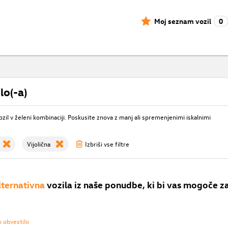
Moj seznam vozil
0
lo(-a)
ozil v želeni kombinaciji. Poskusite znova z manj ali spremenjenimi iskalnimi
Vijolična
Izbriši vse filtre
lternativna
vozila iz naše ponudbe, ki bi vas mogoče z
o obvestilo