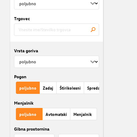
Trgovec
Vrsta goriva
Pogon
poljubno
Zadaj
Štirikolesni
Spredaj
Menjalnik
poljubno
Avtomatski
Menjalnik
Gibna prostornina