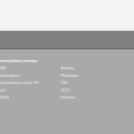
vtomobilske znamke
MW
Bentley
amborghini
Mercedes
ospodarska vozila VW
VW
udi
SEAT
KODA
Porsche