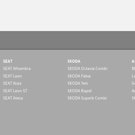
SEAT
SKODA
A
SEAT Alhambra
SKODA Octavia Combi
B
SEAT Leon
SKODA Fabia
L
SEAT Ibiza
SKODA Yeti
G
SEAT Leon ST
SKODA Rapid
A
SEAT Ateca
SKODA Superb Combi
S