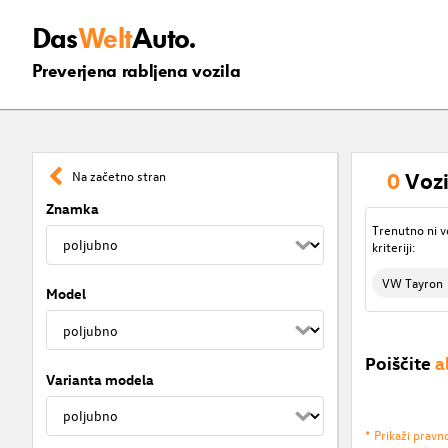
Das
Welt
Auto.
Preverjena rabljena vozila
0
Vozi
Na začetno stran
Znamka
Trenutno ni v
kriteriji:
VW Tayron
Model
Poiščite
a
Varianta modela
* Prikaži pravn