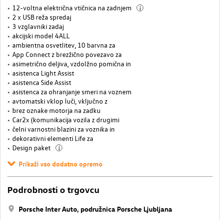
12-voltna električna vtičnica na zadnjem
i
2 x USB reža spredaj
3 vzglavniki zadaj
akcijski model 4ALL
ambientna osvetlitev, 10 barvna za
App Connect z brezžično povezavo za
asimetrično deljiva, vzdolžno pomična in
asistenca Light Assist
asistenca Side Assist
asistenca za ohranjanje smeri na voznem
avtomatski vklop luči, vključno z
brez oznake motorja na zadku
Car2x (komunikacija vozila z drugimi
čelni varnostni blazini za voznika in
dekorativni elementi Life za
Design paket
i
Prikaži vso dodatno opremo
Podrobnosti o trgovcu
Porsche Inter Auto, podružnica Porsche Ljubljana