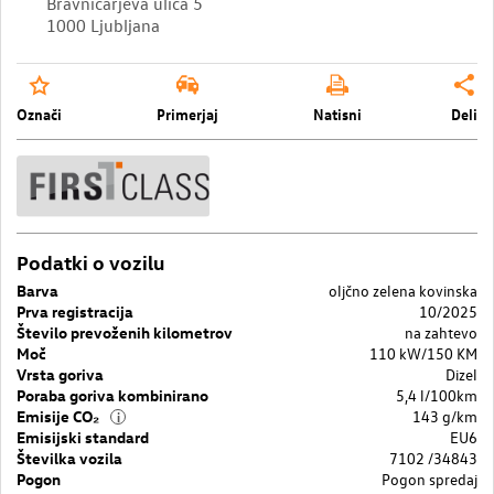
Bravničarjeva ulica 5
1000 Ljubljana
Označi
Primerjaj
Natisni
Deli
Podatki o vozilu
Barva
oljčno zelena kovinska
Prva registracija
10/2025
Število prevoženih kilometrov
na zahtevo
Moč
110 kW/150 KM
Vrsta goriva
Dizel
Poraba goriva kombinirano
5,4 l/100km
Emisije CO₂
143 g/km
i
Emisijski standard
EU6
Številka vozila
7102 /34843
Pogon
Pogon spredaj