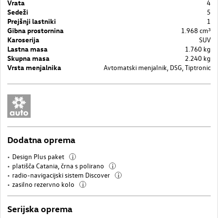
Vrata
4
Sedeži
5
Prejšnji lastniki
1
Gibna prostornina
1.968 cm³
Karoserija
SUV
Lastna masa
1.760 kg
Skupna masa
2.240 kg
Vrsta menjalnika
Avtomatski menjalnik, DSG, Tiptronic
Dodatna oprema
Design Plus paket
i
platišča Catania, črna s polirano
i
radio-navigacijski sistem Discover
i
zasilno rezervno kolo
i
Serijska oprema