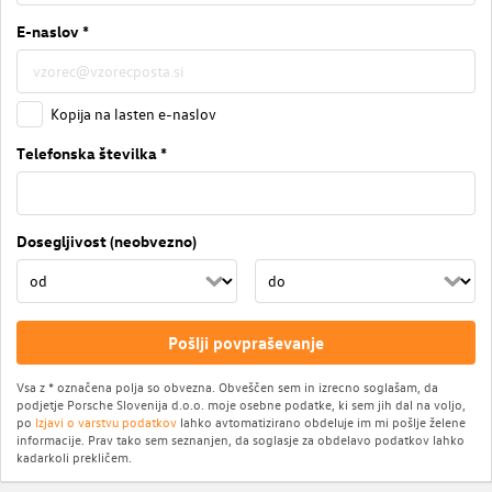
E-naslov *
Kopija na lasten e-naslov
Telefonska številka *
Dosegljivost (neobvezno)
Pošlji povpraševanje
Vsa z * označena polja so obvezna. Obveščen sem in izrecno soglašam, da
podjetje Porsche Slovenija d.o.o. moje osebne podatke, ki sem jih dal na voljo,
po
Izjavi o varstvu podatkov
lahko avtomatizirano obdeluje im mi pošlje želene
informacije. Prav tako sem seznanjen, da soglasje za obdelavo podatkov lahko
kadarkoli prekličem.