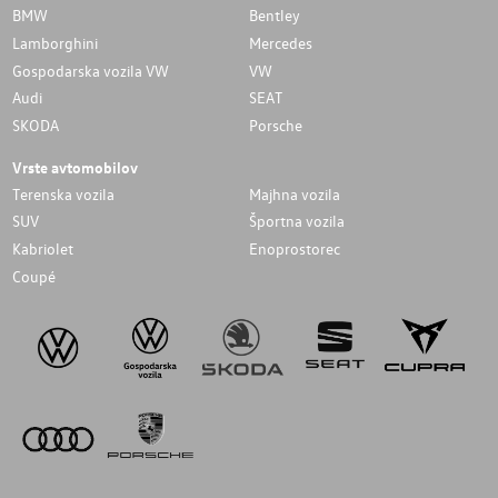
BMW
Bentley
Lamborghini
Mercedes
Gospodarska vozila VW
VW
Audi
SEAT
SKODA
Porsche
Vrste avtomobilov
Terenska vozila
Majhna vozila
SUV
Športna vozila
Kabriolet
Enoprostorec
Coupé