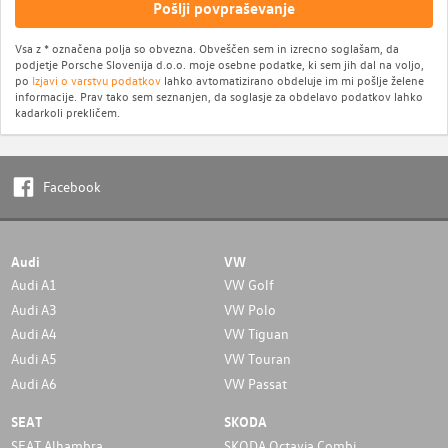
Pošlji povpraševanje
Vsa z * označena polja so obvezna. Obveščen sem in izrecno soglašam, da
podjetje Porsche Slovenija d.o.o. moje osebne podatke, ki sem jih dal na voljo,
po
Izjavi o varstvu podatkov
lahko avtomatizirano obdeluje im mi pošlje želene
informacije. Prav tako sem seznanjen, da soglasje za obdelavo podatkov lahko
kadarkoli prekličem.
Facebook
Audi
VW
Audi A1
VW Golf
Audi A3
VW Polo
Audi A4
VW Tiguan
Audi A5
VW Touran
Audi A6
VW Passat
SEAT
SKODA
SEAT Alhambra
SKODA Octavia Combi