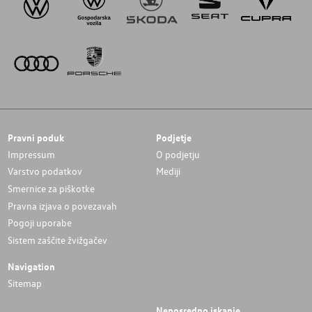
Pravni poduk
Podjetje
Impressum
O podjetju
Varstvo podatkov
Mediji
Smernice za piškotke
Pravna izjava o povezavah
Pogoji uporabe
Sistem zaščite žvižgačev
Navigation
Sitemap
Neposredno iskanje