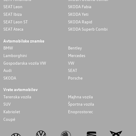
SEAT Leon
SKODA Fabia
SEAT Ibiza
SKODA Yeti
SEAT Leon ST
SKODA Rapid
SEAT Ateca
SKODA Superb Combi
Avtomobilske znamke
BMW
Bentley
Lamborghini
Mercedes
Gospodarska vozila VW
VW
Audi
SEAT
SKODA
Porsche
Vrste avtomobilov
Terenska vozila
Majhna vozila
SUV
Športna vozila
Kabriolet
Enoprostorec
Coupé