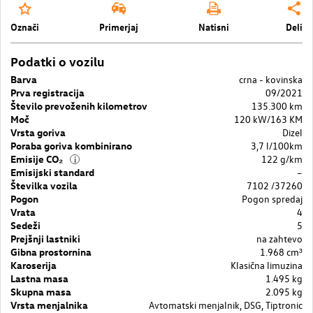
Označi
Primerjaj
Natisni
Deli
Podatki o vozilu
Barva
crna - kovinska
Prva registracija
09/2021
Število prevoženih kilometrov
135.300 km
Moč
120 kW/163 KM
Vrsta goriva
Dizel
Poraba goriva kombinirano
3,7 l/100km
Emisije CO₂
122 g/km
i
Emisijski standard
–
Številka vozila
7102 /37260
Pogon
Pogon spredaj
Vrata
4
Sedeži
5
Prejšnji lastniki
na zahtevo
Gibna prostornina
1.968 cm³
Karoserija
Klasična limuzina
Lastna masa
1.495 kg
Skupna masa
2.095 kg
Vrsta menjalnika
Avtomatski menjalnik, DSG, Tiptronic