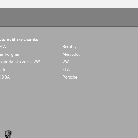
vtomobilske znamke
MW
Bentley
amborghini
Mercedes
ospodarska vozila VW
VW
udi
SEAT
KODA
Porsche