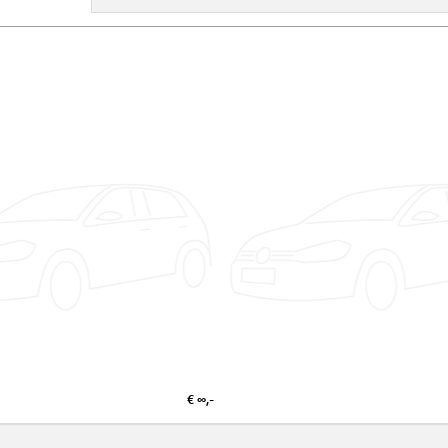
€ ∞,-