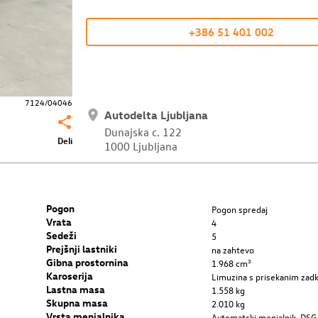
+386 51 401 002
7124/04046
Autodelta Ljubljana
Dunajska c. 122
Deli
1000 Ljubljana
Pogon
Pogon spredaj
Vrata
4
Sedeži
5
Prejšnji lastniki
na zahtevo
Gibna prostornina
1.968 cm³
Karoserija
Limuzina s prisekanim za
Lastna masa
1.558 kg
Skupna masa
2.010 kg
Vrsta menjalnika
Avtomatski menjalnik, DSG,