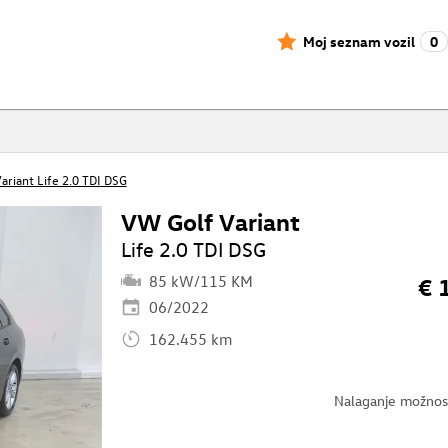
Moj seznam vozil
0
ariant Life 2.0 TDI DSG
VW Golf Variant
Life 2.0 TDI DSG
85 kW/115 KM
€ 
06/2022
162.455 km
Nalaganje možnost