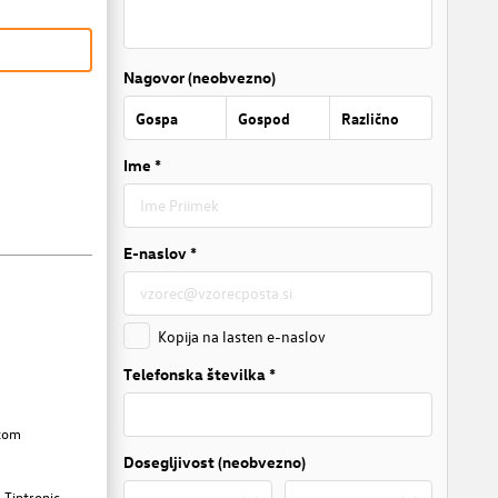
Nagovor (neobvezno)
Gospa
Gospod
Različno
Ime *
E-naslov *
Kopija na lasten e-naslov
Telefonska številka *
dkom
Dosegljivost (neobvezno)
 Tiptronic