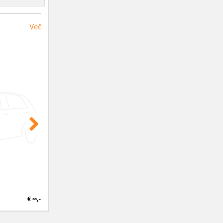
Več
€ ∞,-
€ ∞,-