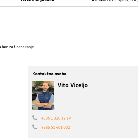
 bon za financiranje
Kontaktna oseba
Vito Viceljo
+386 1 320 12 19
+386 51 401 002