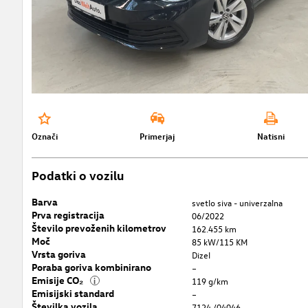
Označi
Primerjaj
Natisni
Podatki o vozilu
Barva
svetlo siva - univerzalna
Prva registracija
06/2022
Število prevoženih kilometrov
162.455 km
Moč
85 kW/115 KM
Vrsta goriva
Dizel
Poraba goriva kombinirano
–
Emisije CO₂
i
119 g/km
Emisijski standard
–
Številka vozila
7124 /04046