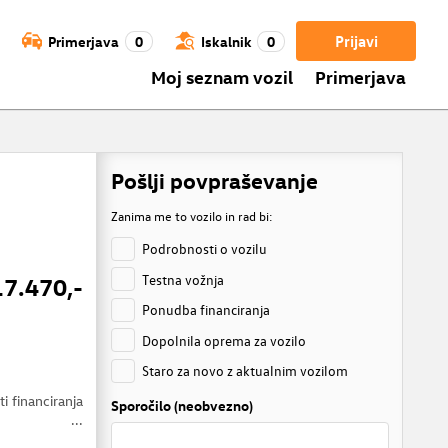
Prijavi
Primerjava
0
Iskalnik
0
Moj seznam vozil
Primerjava
Pošlji povpraševanje
Zanima me to vozilo in rad bi:
Podrobnosti o vozilu
Testna vožnja
17.470,-
Ponudba financiranja
Dopolnila oprema za vozilo
Staro za novo z aktualnim vozilom
i financiranja
Sporočilo (neobvezno)
...