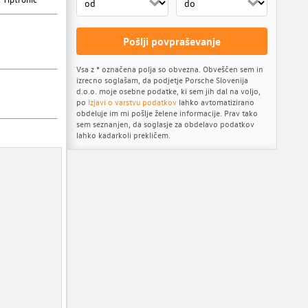
Pošlji povpraševanje
Vsa z * označena polja so obvezna. Obveščen sem in
izrecno soglašam, da podjetje Porsche Slovenija
d.o.o. moje osebne podatke, ki sem jih dal na voljo,
po
Izjavi o varstvu podatkov
lahko avtomatizirano
obdeluje im mi pošlje želene informacije. Prav tako
sem seznanjen, da soglasje za obdelavo podatkov
lahko kadarkoli prekličem.