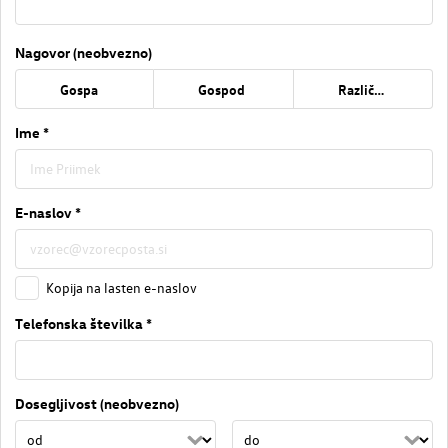
Nagovor (neobvezno)
Gospa
Gospod
Različno
Ime *
E-naslov *
Kopija na lasten e-naslov
Telefonska številka *
Dosegljivost (neobvezno)