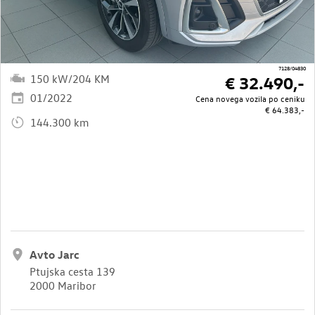
7128/04830
150 kW/204 KM
€ 32.490,-
01/2022
Cena novega vozila po ceniku
€ 64.383,-
144.300 km
Avto Jarc
Ptujska cesta 139
2000 Maribor