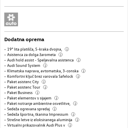
Dodatna oprema
19" lita platišča, 5-kraka dvojna,
i
Asistenca za dolga žarometa
i
Audi hold assist - Speljevalna asistenca
i
Audi Sound System
i
Klimatska naprava, avtomatska, 3-conska
i
Komfortni ključ brez varovala Safelock
i
Paket asistenc City
i
Paket asistenc Tour
i
Paket Business
i
Paket elementov s sijajem
i
Paket notranje ambientne osvetlitve,
i
Sedeža ogrevana spredaj
i
Sedeža športna, tkanina Impressum
i
Strešne letve iz eloksiranega aluminija
i
Virtualni prikazovalnik Audi Plus v
i