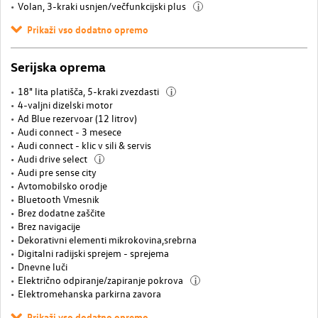
Volan, 3-kraki usnjen/večfunkcijski plus
i
Prikaži vso dodatno opremo
Serijska oprema
18" lita platišča, 5-kraki zvezdasti
i
4-valjni dizelski motor
Ad Blue rezervoar (12 litrov)
Audi connect - 3 mesece
Audi connect - klic v sili & servis
Audi drive select
i
Audi pre sense city
Avtomobilsko orodje
Bluetooth Vmesnik
Brez dodatne zaščite
Brez navigacije
Dekorativni elementi mikrokovina,srebrna
Digitalni radijski sprejem - sprejema
Dnevne luči
Električno odpiranje/zapiranje pokrova
i
Elektromehanska parkirna zavora
Prikaži vso dodatno opremo