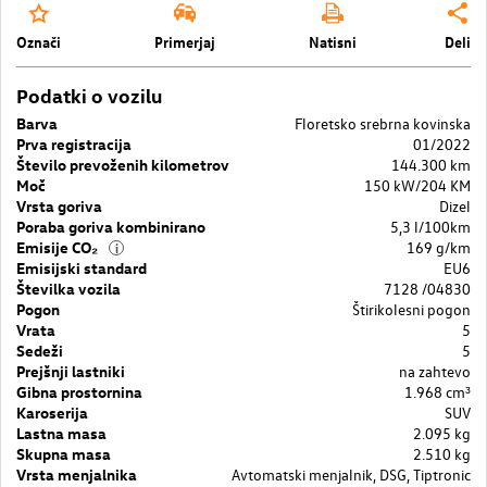
Označi
Primerjaj
Natisni
Deli
Podatki o vozilu
Barva
Floretsko srebrna kovinska
Prva registracija
01/2022
Število prevoženih kilometrov
144.300 km
Moč
150 kW/204 KM
Vrsta goriva
Dizel
Poraba goriva kombinirano
5,3 l/100km
Emisije CO₂
169 g/km
i
Emisijski standard
EU6
Številka vozila
7128 /04830
Pogon
Štirikolesni pogon
Vrata
5
Sedeži
5
Prejšnji lastniki
na zahtevo
Gibna prostornina
1.968 cm³
Karoserija
SUV
Lastna masa
2.095 kg
Skupna masa
2.510 kg
Vrsta menjalnika
Avtomatski menjalnik, DSG, Tiptronic