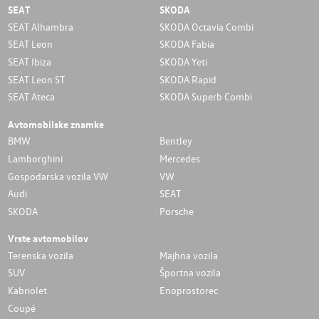
SEAT
SKODA
SEAT Alhambra
SKODA Octavia Combi
SEAT Leon
SKODA Fabia
SEAT Ibiza
SKODA Yeti
SEAT Leon ST
SKODA Rapid
SEAT Ateca
SKODA Superb Combi
Avtomobilske znamke
BMW
Bentley
Lamborghini
Mercedes
Gospodarska vozila VW
VW
Audi
SEAT
SKODA
Porsche
Vrste avtomobilov
Terenska vozila
Majhna vozila
SUV
Športna vozila
Kabriolet
Enoprostorec
Coupé