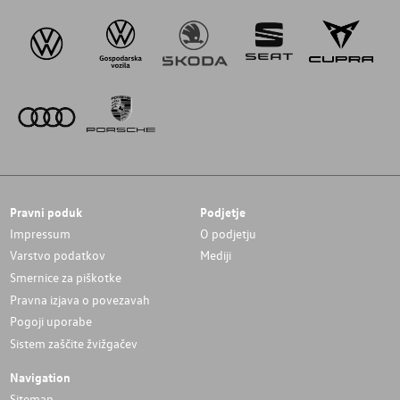
Pravni poduk
Podjetje
Impressum
O podjetju
Varstvo podatkov
Mediji
Smernice za piškotke
Pravna izjava o povezavah
Pogoji uporabe
Sistem zaščite žvižgačev
Navigation
Sitemap