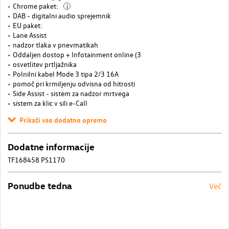
Chrome paket:
i
DAB - digitalni audio sprejemnik
EU paket:
Lane Assist
nadzor tlaka v pnevmatikah
Oddaljen dostop + Infotainment online (3
osvetlitev prtljažnika
Polnilni kabel Mode 3 tipa 2/3 16A
pomoč pri krmiljenju odvisna od hitrosti
Side Assist - sistem za nadzor mrtvega
sistem za klic v sili e-Call
Prikaži vso dodatno opremo
Dodatne informacije
TF168458 PS1170
Ponudbe tedna
Več