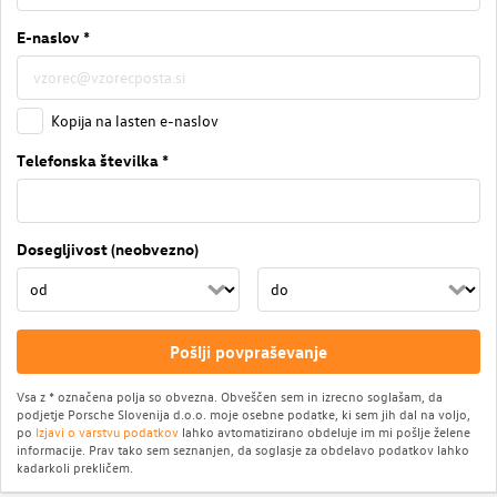
E-naslov *
Kopija na lasten e-naslov
Telefonska številka *
Dosegljivost (neobvezno)
Pošlji povpraševanje
Vsa z * označena polja so obvezna. Obveščen sem in izrecno soglašam, da
podjetje Porsche Slovenija d.o.o. moje osebne podatke, ki sem jih dal na voljo,
po
Izjavi o varstvu podatkov
lahko avtomatizirano obdeluje im mi pošlje želene
informacije. Prav tako sem seznanjen, da soglasje za obdelavo podatkov lahko
kadarkoli prekličem.