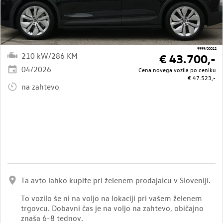
9999/00012
210 kW/286 KM
€ 43.700,-
04/2026
Cena novega vozila po ceniku
€ 47.523,-
na zahtevo
Ta avto lahko kupite pri želenem prodajalcu v Sloveniji.
To vozilo še ni na voljo na lokaciji pri vašem želenem
trgovcu. Dobavni čas je na voljo na zahtevo, običajno
znaša 6-8 tednov.