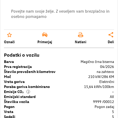
Povejte nam svoje želje. Z veseljem vam brezplačno in
osebno pomagamo
Označi
Primerjaj
Natisni
Deli
Podatki o vozilu
Barva
Magično črna biserna
Prva registracija
04/2026
Število prevoženih kilometrov
na zahtevo
Moč
210 kW/286 KM
Vrsta goriva
Električni
Poraba goriva kombinirano
15,64 kWh/100km
Emisije CO₂
–
i
Emisijski standard
AX
Številka vozila
9999 /00012
Pogon
Pogon zadaj
Vrata
5
Sedeži
5