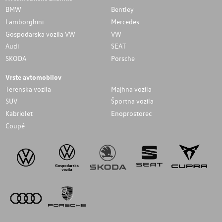
BMW
Bentley
Lamborghini
Mercedes
Gospodarska vozila VW
VW
Audi
SEAT
SKODA
Porsche
Vrste avtomobilov
Terenska vozila
Majhna vozila
SUV
Športna vozila
Kabriolet
Enoprostorec
Coupé