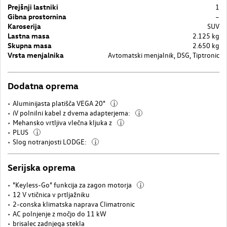
Prejšnji lastniki
1
Gibna prostornina
–
Karoserija
SUV
Lastna masa
2.125 kg
Skupna masa
2.650 kg
Vrsta menjalnika
Avtomatski menjalnik, DSG, Tiptronic
Dodatna oprema
Aluminijasta platišča VEGA 20"
i
iV polnilni kabel z dvema adapterjema:
i
Mehansko vrtljiva vlečna kljuka z
i
PLUS
i
Slog notranjosti LODGE:
i
Serijska oprema
"Keyless-Go" funkcija za zagon motorja
i
12 V vtičnica v prtljažniku
2-conska klimatska naprava Climatronic
AC polnjenje z močjo do 11 kW
brisalec zadnjega stekla