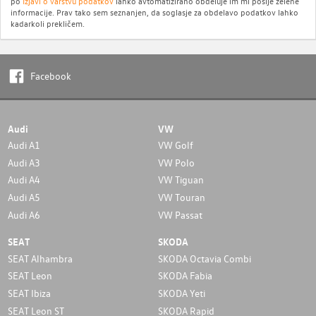
po
Izjavi o varstvu podatkov
lahko avtomatizirano obdeluje im mi pošlje želene
informacije. Prav tako sem seznanjen, da soglasje za obdelavo podatkov lahko
kadarkoli prekličem.
Facebook
Audi
VW
Audi A1
VW Golf
Audi A3
VW Polo
Audi A4
VW Tiguan
Audi A5
VW Touran
Audi A6
VW Passat
SEAT
SKODA
SEAT Alhambra
SKODA Octavia Combi
SEAT Leon
SKODA Fabia
SEAT Ibiza
SKODA Yeti
SEAT Leon ST
SKODA Rapid