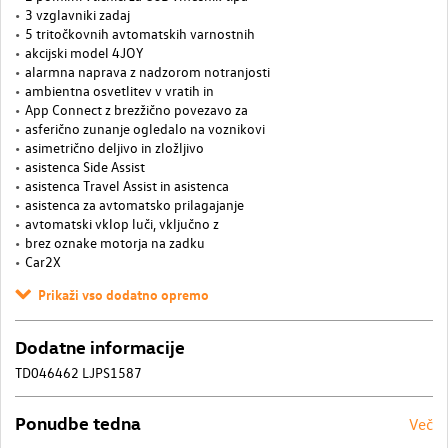
3 vzglavniki zadaj
5 tritočkovnih avtomatskih varnostnih
akcijski model 4JOY
alarmna naprava z nadzorom notranjosti
ambientna osvetlitev v vratih in
App Connect z brezžično povezavo za
asferično zunanje ogledalo na voznikovi
asimetrično deljivo in zložljivo
asistenca Side Assist
asistenca Travel Assist in asistenca
asistenca za avtomatsko prilagajanje
avtomatski vklop luči, vključno z
brez oznake motorja na zadku
Car2X
Prikaži vso dodatno opremo
Dodatne informacije
TD046462 LJPS1587
Ponudbe tedna
Več