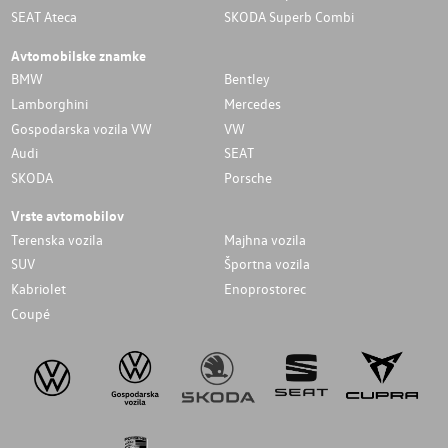
SEAT Ateca
SKODA Superb Combi
Avtomobilske znamke
BMW
Bentley
Lamborghini
Mercedes
Gospodarska vozila VW
VW
Audi
SEAT
SKODA
Porsche
Vrste avtomobilov
Terenska vozila
Majhna vozila
SUV
Športna vozila
Kabriolet
Enoprostorec
Coupé