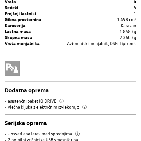
Vrata
4
Sedeži
5
Prejšnji lastniki
1
Gibna prostornina
1.498 cm³
Karoserija
Karavan
Lastna masa
1.858 kg
Skupna masa
2.360 kg
Vrsta menjalnika
Avtomatski menjalnik, DSG, Tiptronic
Dodatna oprema
asistenčni paket IQ.DRIVE
i
vlečna kljuka z električnim izvlekom, z
i
Serijska oprema
- osvetljena letev med sprednjima
i
2 polnilni vtičnici za USB vmesnik tipa