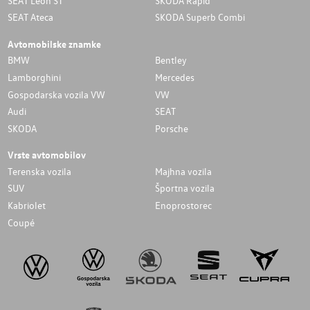
SEAT Leon ST
SKODA Rapid
SEAT Ateca
SKODA Superb Combi
Avtomobilske znamke
BMW
Bentley
Lamborghini
Mercedes
Gospodarska vozila VW
VW
Audi
SEAT
SKODA
Porsche
Vrste avtomobilov
Terenska vozila
Majhna vozila
SUV
Športna vozila
Kabriolet
Enoprostorec
Coupé