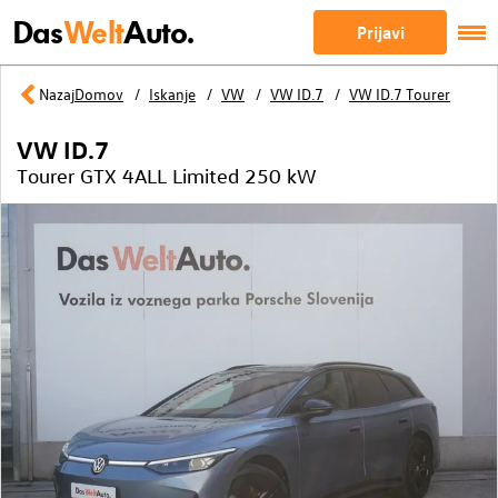
Das
Welt
Auto.
Prijavi
Nazaj
Domov
Iskanje
VW
VW ID.7
VW ID.7 Tourer
VW ID.7
Tourer GTX 4ALL Limited 250 kW