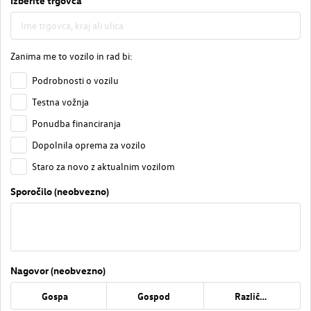
Izberite trgovca
Zanima me to vozilo in rad bi:
Podrobnosti o vozilu
Testna vožnja
Ponudba financiranja
Dopolnila oprema za vozilo
Staro za novo z aktualnim vozilom
Sporočilo (neobvezno)
Nagovor (neobvezno)
Gospa
Gospod
Različno