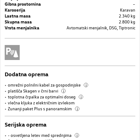
Gibna prostornina
–
Karoserija
Karavan
Lastna masa
2.340 kg
Skupna masa
2.800 kg
Vrsta menjalnika
Avtomatski menjalnik, DSG, Tiptronic
Dodatna oprema
omrežni polnilni kabel za gospodinjske
i
platišča Skagen v črni barvi
i
toplotna črpalka za optimalni doseg
i
vlečna kljuka z električnim izvlekom
Zunanji paket Plus s panoramskim
i
Serijska oprema
- osvetljena letev med sprednjima
i