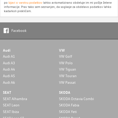
po
Izjavi o varstvu podatkov
lahko avtomatizirano obdeluje im mi pošlje želene
informacije. Prav tako sem seznanjen, da soglasje za obdelavo podatkov lahko
kadarkoli prekličem.
Facebook
Audi
VW
Audi A1
VW Golf
Audi A3
VW Polo
Audi A4
VW Tiguan
Audi A5
VW Touran
Audi A6
VW Passat
SEAT
SKODA
SEAT Alhambra
SKODA Octavia Combi
SEAT Leon
SKODA Fabia
SEAT Ibiza
SKODA Yeti