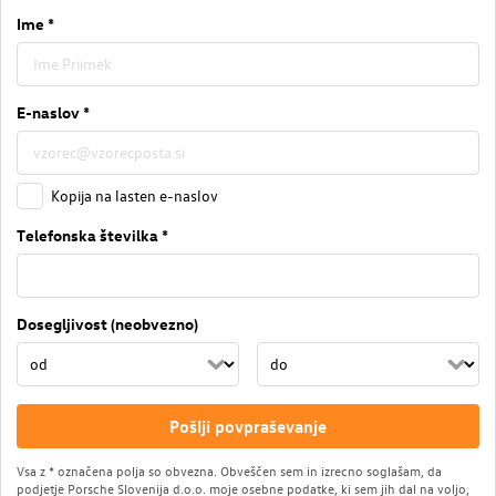
Ime *
E-naslov *
Kopija na lasten e-naslov
Telefonska številka *
Dosegljivost (neobvezno)
Pošlji povpraševanje
Vsa z * označena polja so obvezna. Obveščen sem in izrecno soglašam, da
podjetje Porsche Slovenija d.o.o. moje osebne podatke, ki sem jih dal na voljo,