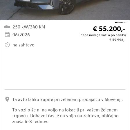
9999/00040
250 kW/340 KM
€ 55.200,-
06/2026
Cena novega vozila po ceniku
€ 59.996,-
na zahtevo
Ta avto lahko kupite pri želenem prodajalcu v Sloveniji.
To vozilo še ni na voljo na lokaciji pri vašem želenem
trgovcu. Dobavni čas je na voljo na zahtevo, običajno
znaša 6-8 tednov.