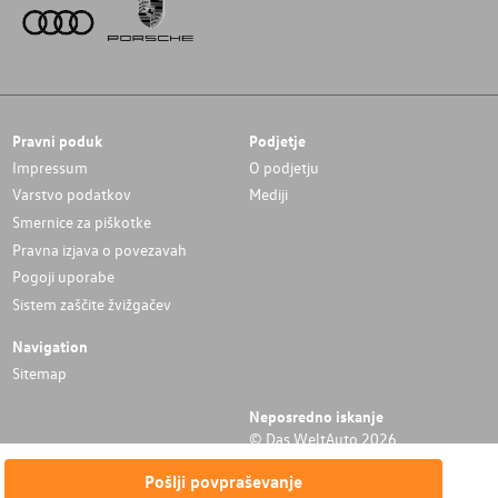
Pravni poduk
Podjetje
Impressum
O podjetju
Varstvo podatkov
Mediji
Smernice za piškotke
Pravna izjava o povezavah
Pogoji uporabe
Sistem zaščite žvižgačev
Navigation
Sitemap
Neposredno iskanje
© Das WeltAuto 2026
Pošlji povpraševanje