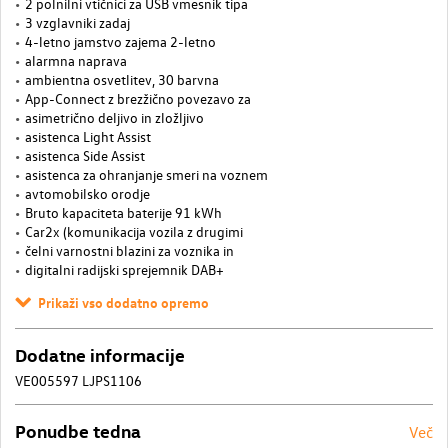
2 polnilni vtičnici za USB vmesnik tipa
3 vzglavniki zadaj
4-letno jamstvo zajema 2-letno
alarmna naprava
ambientna osvetlitev, 30 barvna
App-Connect z brezžično povezavo za
asimetrično deljivo in zložljivo
asistenca Light Assist
asistenca Side Assist
asistenca za ohranjanje smeri na voznem
avtomobilsko orodje
Bruto kapaciteta baterije 91 kWh
Car2x (komunikacija vozila z drugimi
čelni varnostni blazini za voznika in
digitalni radijski sprejemnik DAB+
Prikaži vso dodatno opremo
Dodatne informacije
VE005597 LJPS1106
Ponudbe tedna
Več