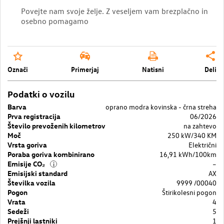
Povejte nam svoje želje. Z veseljem vam brezplačno in
osebno pomagamo
Označi
Primerjaj
Natisni
Deli
Podatki o vozilu
Barva
oprano modra kovinska - črna streha
Prva registracija
06/2026
Število prevoženih kilometrov
na zahtevo
Moč
250 kW/340 KM
Vrsta goriva
Električni
Poraba goriva kombinirano
16,91 kWh/100km
Emisije CO₂
–
i
Emisijski standard
AX
Številka vozila
9999 /00040
Pogon
Štirikolesni pogon
Vrata
4
Sedeži
5
Prejšnji lastniki
1