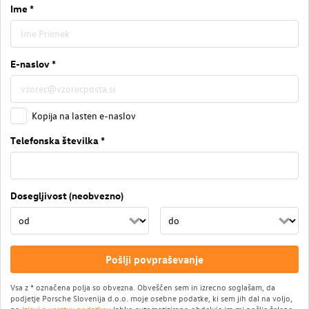
Ime *
E-naslov *
Kopija na lasten e-naslov
Telefonska številka *
Dosegljivost (neobvezno)
Pošlji povpraševanje
Vsa z * označena polja so obvezna. Obveščen sem in izrecno soglašam, da
podjetje Porsche Slovenija d.o.o. moje osebne podatke, ki sem jih dal na voljo,
po
Izjavi o varstvu podatkov
lahko avtomatizirano obdeluje im mi pošlje želene