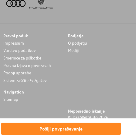
Pravni poduk
Podjetje
Impressum
O podjetju
Varstvo podatkov
Mediji
Smernice za piškotke
Pravna izjava o povezavah
Pogoji uporabe
Sistem zaščite žvižgačev
Navigation
Sitemap
Neposredno iskanje
© Das WeltAuto 2026
Pošlji povpraševanje