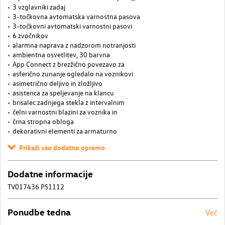
3 vzglavniki zadaj
3-točkovna avtomatska varnostna pasova
3-točkovni avtomatski varnostni pasovi
6 zvočnikov
alarmna naprava z nadzorom notranjosti
ambientna osvetlitev, 30 barvna
App Connect z brezžično povezavo za
asferično zunanje ogledalo na voznikovi
asimetrično deljivo in zložljivo
asistenca za speljevanje na klancu
brisalec zadnjega stekla z intervalnim
čelni varnostni blazini za voznika in
črna stropna obloga
dekorativni elementi za armaturno
Prikaži vso dodatno opremo
Dodatne informacije
TV017436 PS1112
Ponudbe tedna
Več