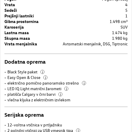
Vrata
4
Sedeži
5
Prejšnji lastniki
1
Gibna prostornina
1.498 cm³
Karoserija
SUV
Lastna masa
1.474 kg
Skupna masa
1.980 kg
Vrsta menjalnika
Avtomatski menjalnik, DSG, Tiptronic
Dodatna oprema
Black Style paket
i
Easy Open & Close
i
električno pomično panoramsko strešno
i
LED IQ.Light matrični žarometi
i
platišča Calgary v črni barvi
i
vlečna kljuka z električnim izvlekom
Serijska oprema
12-voltna vtičnica v prtljažniku
2 polnilni vtičnici za USB vmesnik tipa
i