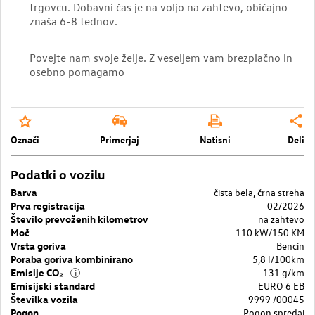
trgovcu. Dobavni čas je na voljo na zahtevo, običajno
znaša 6-8 tednov.
Povejte nam svoje želje. Z veseljem vam brezplačno in
osebno pomagamo
Označi
Primerjaj
Natisni
Deli
Podatki o vozilu
Barva
čista bela, črna streha
Prva registracija
02/2026
Število prevoženih kilometrov
na zahtevo
Moč
110 kW/150 KM
Vrsta goriva
Bencin
Poraba goriva kombinirano
5,8 l/100km
Emisije CO₂
131 g/km
i
Emisijski standard
EURO 6 EB
Številka vozila
9999 /00045
Pogon
Pogon spredaj