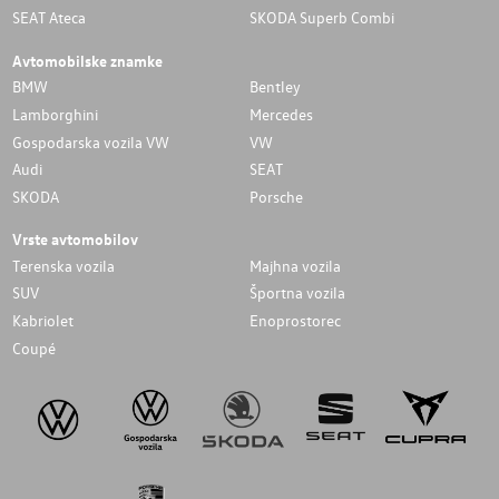
SEAT Ateca
SKODA Superb Combi
Avtomobilske znamke
BMW
Bentley
Lamborghini
Mercedes
Gospodarska vozila VW
VW
Audi
SEAT
SKODA
Porsche
Vrste avtomobilov
Terenska vozila
Majhna vozila
SUV
Športna vozila
Kabriolet
Enoprostorec
Coupé