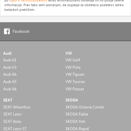
informacije. Prav tako sem seznanjen, da soglasje za obdelavo podatkov lahko
kadarkoli prekličem.
Facebook
Audi
VW
Audi A1
VW Golf
Audi A3
VW Polo
Audi A4
VW Tiguan
Audi A5
VW Touran
Audi A6
VW Passat
SEAT
SKODA
SEAT Alhambra
SKODA Octavia Combi
SEAT Leon
SKODA Fabia
SEAT Ibiza
SKODA Yeti
SEAT Leon ST
SKODA Rapid