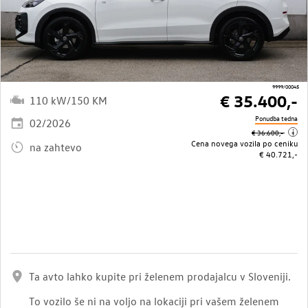
9999/00045
€ 35.400,-
110 kW/150 KM
Ponudba tedna
02/2026
i
€ 36.600,-
Cena novega vozila po ceniku
na zahtevo
€ 40.721,-
Ta avto lahko kupite pri želenem prodajalcu v Sloveniji.
To vozilo še ni na voljo na lokaciji pri vašem želenem