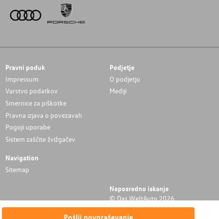
Pravni poduk
Podjetje
Impressum
O podjetju
Varstvo podatkov
Mediji
Smernice za piškotke
Pravna izjava o povezavah
Pogoji uporabe
Sistem zaščite žvižgačev
Navigation
Sitemap
Neposredno iskanje
© Das WeltAuto 2026
Pošlji povpraševanje