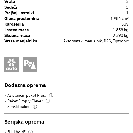
Vrata
5
Sedeži
5
Prejšnji lastniki
1
Gibna prostornina
1.984 cm³
Karoserija
SUV
Lastna masa
1.859 kg
Skupna masa
2.390 kg
Vrsta menjalnika
Avtomatski menjalnik, DSG, Tiptronic
Dodatna oprema
Asistenčni paket Plus:
i
Paket Simply Clever
i
Zimski paket
i
Serijska oprema
"Hill hold"
i