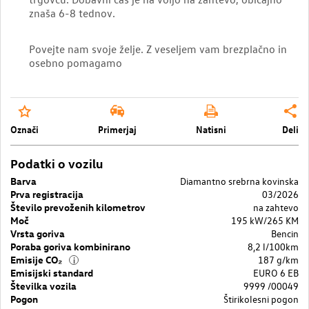
znaša 6-8 tednov.
Povejte nam svoje želje. Z veseljem vam brezplačno in
osebno pomagamo
Označi
Primerjaj
Natisni
Deli
Podatki o vozilu
Barva
Diamantno srebrna kovinska
Prva registracija
03/2026
Število prevoženih kilometrov
na zahtevo
Moč
195 kW/265 KM
Vrsta goriva
Bencin
Poraba goriva kombinirano
8,2 l/100km
Emisije CO₂
187 g/km
i
Emisijski standard
EURO 6 EB
Številka vozila
9999 /00049
Pogon
Štirikolesni pogon