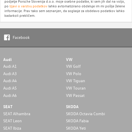
podjetje Porsche Slovenija d.o.o. moje osebne podatke, ki sem jih dal na voljo,
po
Izjavi o varstvu podatkov
lahko avtomatizirano obdeluje im mi pošlje želene
informacije. Prav tako sem seznanjen, da soglasje za obdelavo podatkov lahko
kadarkoli prekličem.
Facebook
Audi
VW
Audi A1
VW Golf
Audi A3
VW Polo
Audi A4
VW Tiguan
Audi A5
VW Touran
Audi A6
VW Passat
SEAT
SKODA
SEAT Alhambra
SKODA Octavia Combi
SEAT Leon
SKODA Fabia
SEAT Ibiza
SKODA Yeti