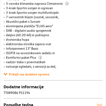
3-conska klimatska naprava Climatronic
i
3-kraki športni usnjen in ogrevan
3-kraki športni usnjen multifunkcijski
7 varnostnih blazin (voznik, sovoznik,
Akustični paket s Sunset:
aluminijasta platišča "ELIAS aero"
DAB - digitalni audio sprejemnik
deljivo (40:20:40) in poklopno
dvotonska hupa
elektronska otroška zapora vrat
Infotainment 13" Basic
ISOFIX na sovoznikovem sedežu in
Komfortni paket Plus
i
nadzor tlaka v pnevmatikah
notranje ogledalo, s senzorji za dež,
Prikaži vso dodatno opremo
Dodatne informacije
TT089086 PS1194
Ponudbe tedna
Več