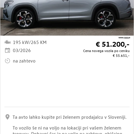
9999/00049
195 kW/265 KM
€ 51.200,-
03/2026
Cena novega vozila po ceniku
€ 55.651,-
na zahtevo
Ta avto lahko kupite pri želenem prodajalcu v Sloveniji.
To vozilo še ni na voljo na lokaciji pri vašem želenem
trgovcu. Dobavni čas je na voljo na zahtevo, običajno