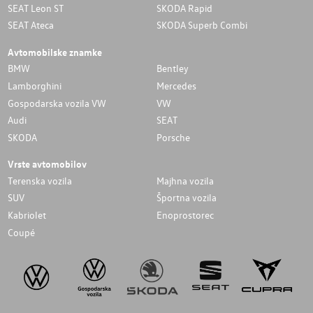
SEAT Leon ST
SKODA Rapid
SEAT Ateca
SKODA Superb Combi
Avtomobilske znamke
BMW
Bentley
Lamborghini
Mercedes
Gospodarska vozila VW
VW
Audi
SEAT
SKODA
Porsche
Vrste avtomobilov
Terenska vozila
Majhna vozila
SUV
Športna vozila
Kabriolet
Enoprostorec
Coupé