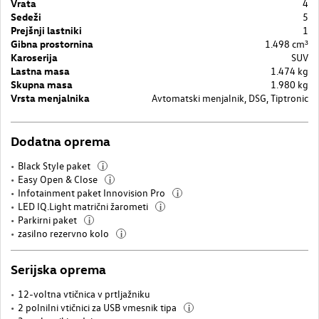
Vrata
4
Sedeži
5
Prejšnji lastniki
1
Gibna prostornina
1.498 cm³
Karoserija
SUV
Lastna masa
1.474 kg
Skupna masa
1.980 kg
Vrsta menjalnika
Avtomatski menjalnik, DSG, Tiptronic
Dodatna oprema
Black Style paket
i
Easy Open & Close
i
Infotainment paket Innovision Pro
i
LED IQ.Light matrični žarometi
i
Parkirni paket
i
zasilno rezervno kolo
i
Serijska oprema
12-voltna vtičnica v prtljažniku
2 polnilni vtičnici za USB vmesnik tipa
i