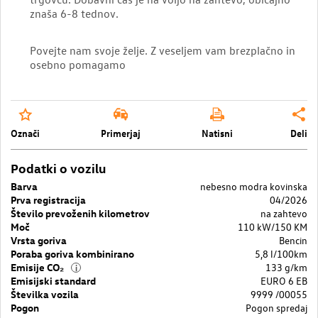
znaša 6-8 tednov.
Povejte nam svoje želje. Z veseljem vam brezplačno in
osebno pomagamo
Označi
Primerjaj
Natisni
Deli
Podatki o vozilu
Barva
nebesno modra kovinska
Prva registracija
04/2026
Število prevoženih kilometrov
na zahtevo
Moč
110 kW/150 KM
Vrsta goriva
Bencin
Poraba goriva kombinirano
5,8 l/100km
Emisije CO₂
133 g/km
i
Emisijski standard
EURO 6 EB
Številka vozila
9999 /00055
Pogon
Pogon spredaj