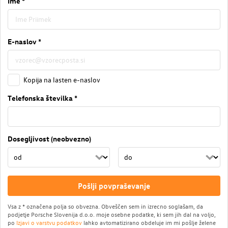
Ime *
E-naslov *
Kopija na lasten e-naslov
Telefonska številka *
Dosegljivost (neobvezno)
Pošlji povpraševanje
Vsa z * označena polja so obvezna. Obveščen sem in izrecno soglašam, da
podjetje Porsche Slovenija d.o.o. moje osebne podatke, ki sem jih dal na voljo,
po
Izjavi o varstvu podatkov
lahko avtomatizirano obdeluje im mi pošlje želene