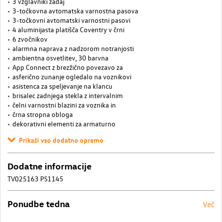
3 vzglavniki zadaj
3-točkovna avtomatska varnostna pasova
3-točkovni avtomatski varnostni pasovi
4 aluminijasta platišča Coventry v črni
6 zvočnikov
alarmna naprava z nadzorom notranjosti
ambientna osvetlitev, 30 barvna
App Connect z brezžično povezavo za
asferično zunanje ogledalo na voznikovi
asistenca za speljevanje na klancu
brisalec zadnjega stekla z intervalnim
čelni varnostni blazini za voznika in
črna stropna obloga
dekorativni elementi za armaturno
Prikaži vso dodatno opremo
Dodatne informacije
TV025163 PS1145
Ponudbe tedna
Več