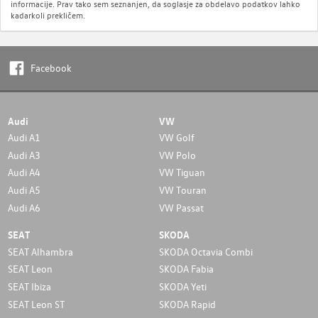
informacije. Prav tako sem seznanjen, da soglasje za obdelavo podatkov lahko
kadarkoli prekličem.
Facebook
Audi
VW
Audi A1
VW Golf
Audi A3
VW Polo
Audi A4
VW Tiguan
Audi A5
VW Touran
Audi A6
VW Passat
SEAT
SKODA
SEAT Alhambra
SKODA Octavia Combi
SEAT Leon
SKODA Fabia
SEAT Ibiza
SKODA Yeti
SEAT Leon ST
SKODA Rapid