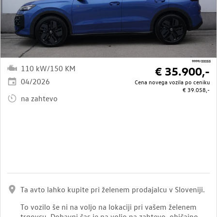
9999/00055
110 kW/150 KM
€ 35.900,-
04/2026
Cena novega vozila po ceniku
€ 39.058,-
na zahtevo
Ta avto lahko kupite pri želenem prodajalcu v Sloveniji.
To vozilo še ni na voljo na lokaciji pri vašem želenem
trgovcu. Dobavni čas je na voljo na zahtevo, običajno