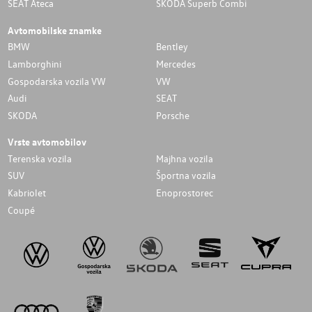
SEAT Ateca
SKODA Superb Combi
Avtomobilske znamke
BMW
Bentley
Lamborghini
Mercedes
Gospodarska vozila VW
VW
Audi
SEAT
SKODA
Porsche
Vrste avtomobilov
Terenska vozila
Majhna vozila
SUV
Športna vozila
Kabriolet
Enoprostorec
Coupé