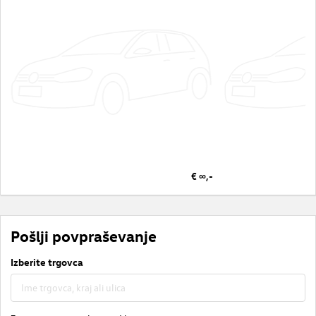
€ ∞,-
Pošlji povpraševanje
Izberite trgovca