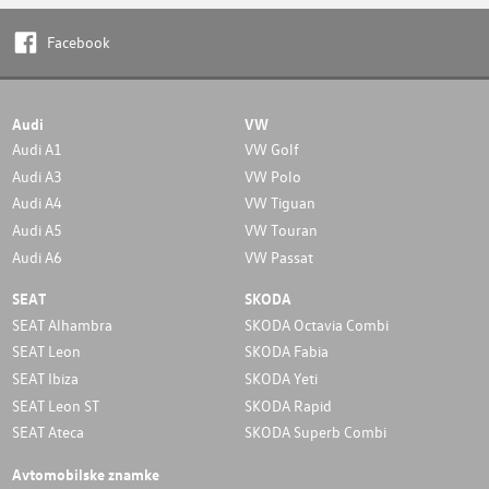
Facebook
Audi
VW
Audi A1
VW Golf
Audi A3
VW Polo
Audi A4
VW Tiguan
Audi A5
VW Touran
Audi A6
VW Passat
SEAT
SKODA
SEAT Alhambra
SKODA Octavia Combi
SEAT Leon
SKODA Fabia
SEAT Ibiza
SKODA Yeti
SEAT Leon ST
SKODA Rapid
SEAT Ateca
SKODA Superb Combi
Avtomobilske znamke