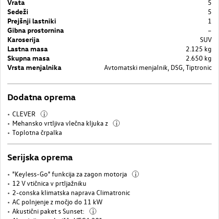
Vrata
5
Sedeži
5
Prejšnji lastniki
1
Gibna prostornina
–
Karoserija
SUV
Lastna masa
2.125 kg
Skupna masa
2.650 kg
Vrsta menjalnika
Avtomatski menjalnik, DSG, Tiptronic
Dodatna oprema
CLEVER
i
Mehansko vrtljiva vlečna kljuka z
i
Toplotna črpalka
Serijska oprema
"Keyless-Go" funkcija za zagon motorja
i
12 V vtičnica v prtljažniku
2-conska klimatska naprava Climatronic
AC polnjenje z močjo do 11 kW
Akustični paket s Sunset:
i