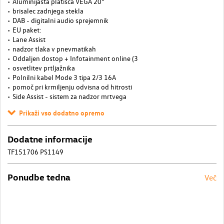
Aluminijasta platišča VEGA 20"
brisalec zadnjega stekla
DAB - digitalni audio sprejemnik
EU paket:
Lane Assist
nadzor tlaka v pnevmatikah
Oddaljen dostop + Infotainment online (3
osvetlitev prtljažnika
Polnilni kabel Mode 3 tipa 2/3 16A
pomoč pri krmiljenju odvisna od hitrosti
Side Assist - sistem za nadzor mrtvega
Prikaži vso dodatno opremo
Dodatne informacije
TF151706 PS1149
Ponudbe tedna
Več