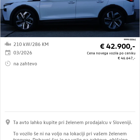
9999/00061
210 kW/286 KM
€ 42.900,-
03/2026
Cena novega vozila po ceniku
€ 46.647,-
na zahtevo
Ta avto lahko kupite pri želenem prodajalcu v Sloveniji.
To vozilo še ni na voljo na lokaciji pri vašem želenem
trgovcu. Dobavni čas je na voljo na zahtevo, običajno