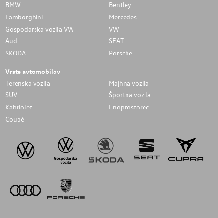
BMW
Bentley
Lamborghini
Mercedes
Gospodarska vozila VW
VW
Audi
SEAT
SKODA
Porsche
Vrste avtomobilov
Terenska vozila
Majhna vozila
SUV
Športna vozila
Kabriolet
Enoprostorec
Coupé