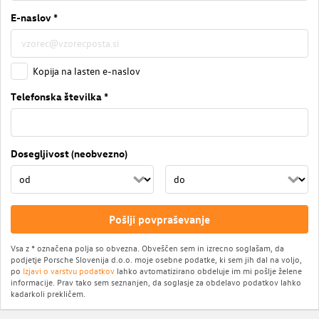
E-naslov *
Kopija na lasten e-naslov
Telefonska številka *
Dosegljivost (neobvezno)
Pošlji povpraševanje
Vsa z * označena polja so obvezna. Obveščen sem in izrecno soglašam, da
podjetje Porsche Slovenija d.o.o. moje osebne podatke, ki sem jih dal na voljo,
po
Izjavi o varstvu podatkov
lahko avtomatizirano obdeluje im mi pošlje želene
informacije. Prav tako sem seznanjen, da soglasje za obdelavo podatkov lahko
kadarkoli prekličem.