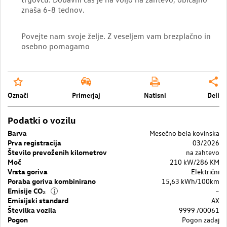
znaša 6-8 tednov.
Povejte nam svoje želje. Z veseljem vam brezplačno in
osebno pomagamo
Označi
Primerjaj
Natisni
Deli
Podatki o vozilu
Barva
Mesečno bela kovinska
Prva registracija
03/2026
Število prevoženih kilometrov
na zahtevo
Moč
210 kW/286 KM
Vrsta goriva
Električni
Poraba goriva kombinirano
15,63 kWh/100km
Emisije CO₂
–
i
Emisijski standard
AX
Številka vozila
9999 /00061
Pogon
Pogon zadaj