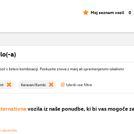
Moj seznam vozil
0
lo(-a)
ozil v želeni kombinaciji. Poskusite znova z manj ali spremenjenimi iskalnimi
nt
Karavan/Kombi
Izbriši vse filtre
lternativna
vozila iz naše ponudbe, ki bi vas mogoče z
o obvestilo