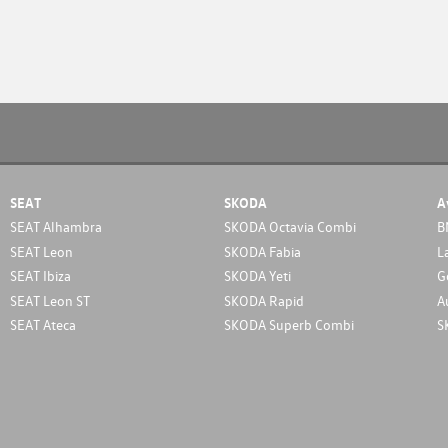
SEAT
SKODA
A
SEAT Alhambra
SKODA Octavia Combi
B
SEAT Leon
SKODA Fabia
L
SEAT Ibiza
SKODA Yeti
G
SEAT Leon ST
SKODA Rapid
A
SEAT Ateca
SKODA Superb Combi
S