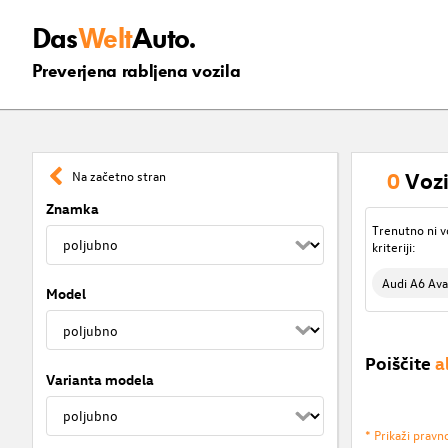
Das
Welt
Auto.
Preverjena rabljena vozila
0
Vozi
Na začetno stran
Znamka
Trenutno ni v
kriteriji:
Audi A6 Ava
Model
Poiščite
a
Varianta modela
* Prikaži pravn