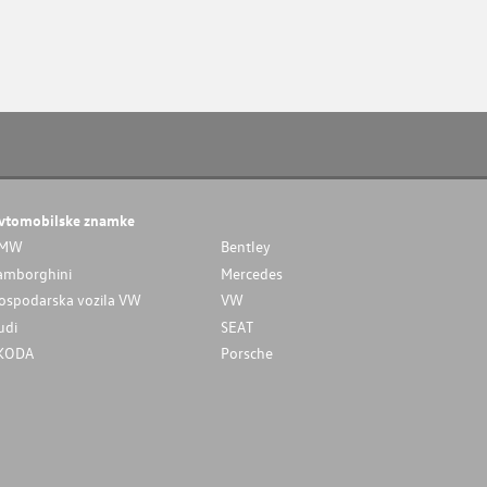
vtomobilske znamke
MW
Bentley
amborghini
Mercedes
ospodarska vozila VW
VW
udi
SEAT
KODA
Porsche