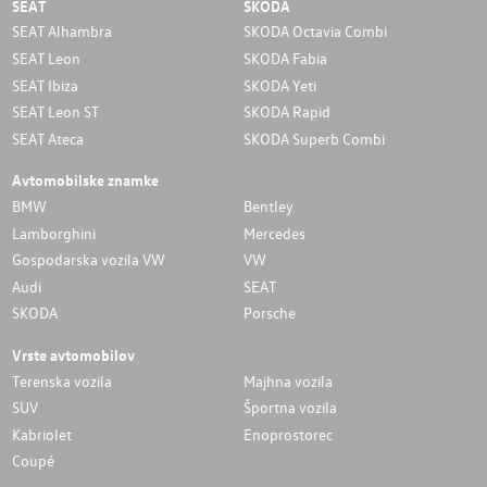
SEAT
SKODA
SEAT Alhambra
SKODA Octavia Combi
SEAT Leon
SKODA Fabia
SEAT Ibiza
SKODA Yeti
SEAT Leon ST
SKODA Rapid
SEAT Ateca
SKODA Superb Combi
Avtomobilske znamke
BMW
Bentley
Lamborghini
Mercedes
Gospodarska vozila VW
VW
Audi
SEAT
SKODA
Porsche
Vrste avtomobilov
Terenska vozila
Majhna vozila
SUV
Športna vozila
Kabriolet
Enoprostorec
Coupé