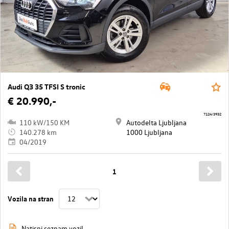
Audi Q3 35 TFSI S tronic
€ 20.990,-
7124/3932
110 kW/150 KM
Autodelta Ljubljana
140.278 km
1000 Ljubljana
04/2019
1
Vozila na stran
Natisni seznam vozil