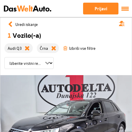
Das
Welt
Auto.
Prijavi
Uredi iskanje
1
Vozilo(-a)
Audi Q3
Črna
Izbriši vse filtre