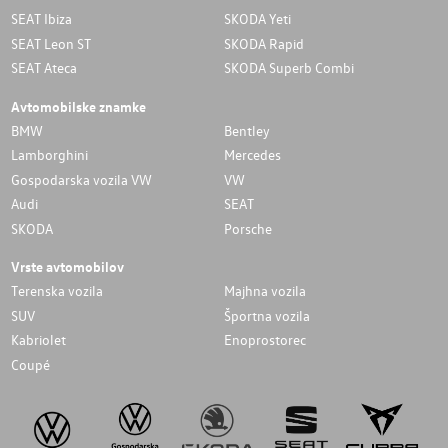
SEAT Ibiza
SKODA Yeti
SEAT Leon ST
SKODA Rapid
SEAT Ateca
SKODA Superb Combi
Avtomobilske znamke
BMW
Bentley
Lamborghini
Mercedes
Gospodarska vozila VW
VW
Audi
SEAT
SKODA
Porsche
Vrste avtomobilov
Terenska vozila
Majhna vozila
SUV
Športna vozila
Kabriolet
Enoprostorec
Coupé