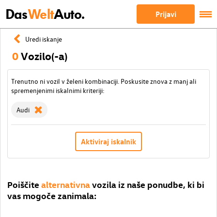
Das
Welt
Auto.
Prijavi
Uredi iskanje
0
Vozilo(-a)
Trenutno ni vozil v želeni kombinaciji. Poskusite znova z manj ali
spremenjenimi iskalnimi kriteriji:
Audi
Aktiviraj iskalnik
Poiščite
alternativna
vozila iz naše ponudbe, ki bi
vas mogoče zanimala: