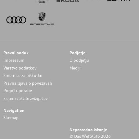
Pravni poduk
Podjetje
Impressum
O podjetju
Varstvo podatkov
Mediji
Smernice za piškotke
Pravna izjava o povezavah
Pogoji uporabe
Sistem zaščite žvižgačev
Navigation
Sitemap
Neposredno iskanje
© Das WeltAuto 2026