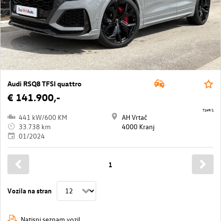
Audi RSQ8 TFSI quattro
€ 141.900,-
7149/1
441 kW/600 KM
AH Vrtač
33.738 km
4000 Kranj
01/2024
1
Vozila na stran
Natisni seznam vozil