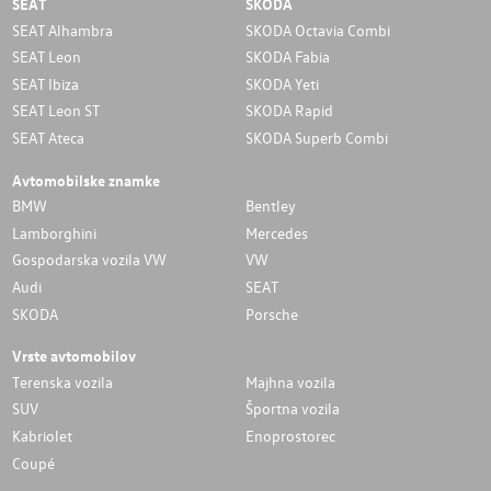
SEAT
SKODA
SEAT Alhambra
SKODA Octavia Combi
SEAT Leon
SKODA Fabia
SEAT Ibiza
SKODA Yeti
SEAT Leon ST
SKODA Rapid
SEAT Ateca
SKODA Superb Combi
Avtomobilske znamke
BMW
Bentley
Lamborghini
Mercedes
Gospodarska vozila VW
VW
Audi
SEAT
SKODA
Porsche
Vrste avtomobilov
Terenska vozila
Majhna vozila
SUV
Športna vozila
Kabriolet
Enoprostorec
Coupé