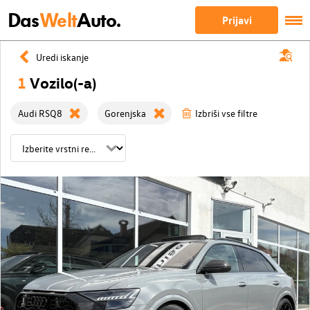
Das
Welt
Auto.
Prijavi
Uredi iskanje
1
Vozilo(-a)
Audi RSQ8
Gorenjska
Izbriši vse filtre