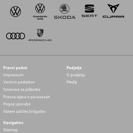
Pravni poduk
Podjetje
Impressum
O podjetju
Varstvo podatkov
Mediji
Smernice za piškotke
Pravna izjava o povezavah
Pogoji uporabe
Sistem zaščite žvižgačev
Navigation
Sitemap