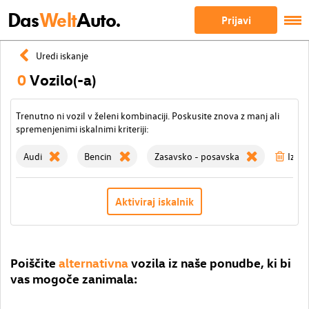
Das
Welt
Auto.
Prijavi
Uredi iskanje
0
Vozilo(-a)
Trenutno ni vozil v želeni kombinaciji. Poskusite znova z manj ali
spremenjenimi iskalnimi kriteriji:
Audi
Bencin
Zasavsko - posavska
Izbriš
Aktiviraj iskalnik
Poiščite
alternativna
vozila iz naše ponudbe, ki bi
vas mogoče zanimala: