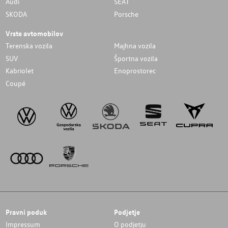
Audi
SEAT
SKODA
Porsche
Vrste avtomobilov
Terenska vozila
Majhna vozila
SUV
Športna vozila
Kabriolet
Enoprostorec
Coupé
Pravni poduk
Podjetje
Impressum
O podjetju