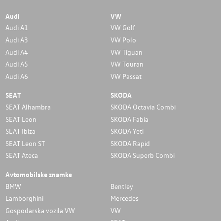
Audi
VW
Audi A1
VW Golf
Audi A3
VW Polo
Audi A4
VW Tiguan
Audi A5
VW Touran
Audi A6
VW Passat
SEAT
SKODA
SEAT Alhambra
SKODA Octavia Combi
SEAT Leon
SKODA Fabia
SEAT Ibiza
SKODA Yeti
SEAT Leon ST
SKODA Rapid
SEAT Ateca
SKODA Superb Combi
Avtomobilske znamke
BMW
Bentley
Lamborghini
Mercedes
Gospodarska vozila VW
VW