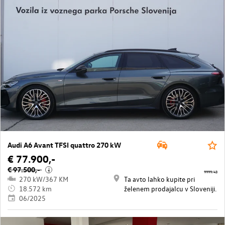
Audi A6 Avant TFSI quattro 270 kW
€ 77.900,-
€ 97.500,-
i
9999/43
270 kW/367 KM
Ta avto lahko kupite pri
18.572 km
želenem prodajalcu v Sloveniji.
06/2025