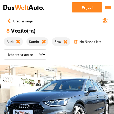
Das
Welt
Auto.
Prijavi
Uredi iskanje
8
Vozilo(-a)
Audi
Kombi
Siva
Izbriši vse filtre