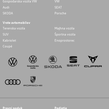
Gospodarska vozila VW
VW
Audi
SEAT
SKODA
Porsche
Vrste avtomobilov
Terenska vozila
Majhna vozila
SUV
Športna vozila
Kabriolet
Enoprostorec
Coupé
Pravni poduk
Podjetje