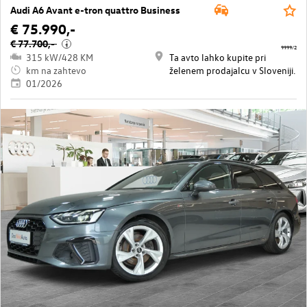
Audi A6 Avant e-tron quattro Business
€ 75.990,-
€ 77.700,-
i
9999/2
315 kW/428 KM
Ta avto lahko kupite pri
km na zahtevo
želenem prodajalcu v Sloveniji.
01/2026