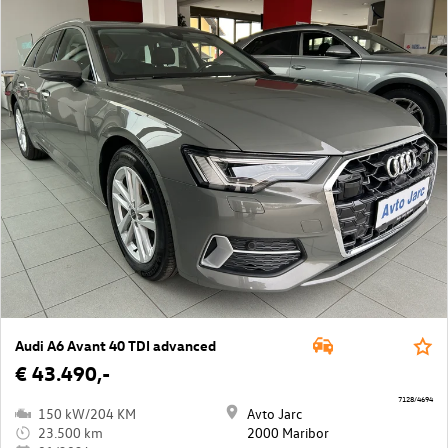
Audi A6 Avant 40 TDI advanced
€ 43.490,-
7128/4694
150 kW/204 KM
Avto Jarc
23.500 km
2000 Maribor